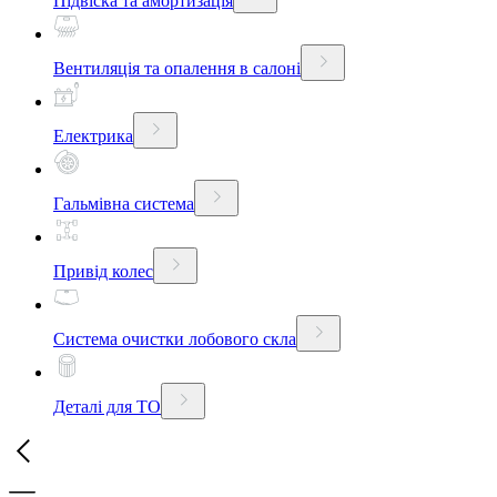
Підвіска та амортизація
Вентиляція та опалення в салоні
Електрика
Гальмівна система
Привід колес
Система очистки лобового скла
Деталі для ТО