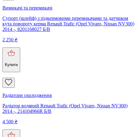
Вимикачі та перемикачі
Супорт (шлейф) з підкермовими перемикачами та датчиком
кута повороту керма Renault Trafic (Opel Vivaro, Nissan NV300)
2014 -, 8201168027 Б/В
2 250
₴
Купити
Радіатори охолодження
Радіатор водяний Renault Trafic (Opel Vivaro, Nissan NV300)
2014 -, 214104966R Б/В
4 500
₴