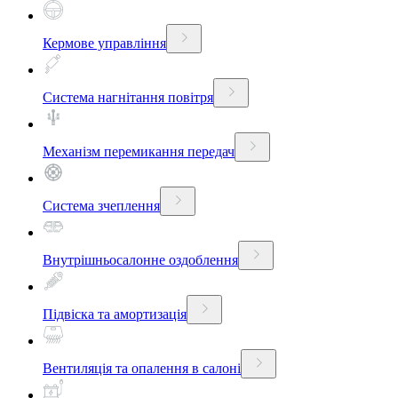
Кермове управління
Система нагнітання повітря
Механізм перемикання передач
Система зчеплення
Внутрішньосалонне оздоблення
Підвіска та амортизація
Вентиляція та опалення в салоні