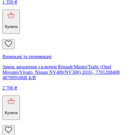
1 350
₴
Купити
Вимикачі та перемикачі
Замок запалення з ключем Renault Master/Trafic (Opel
Movano/Vivaro, Nissan NV400/NV300) 2010-, 7701208408
487009186R Б/В
2 700
₴
Купити