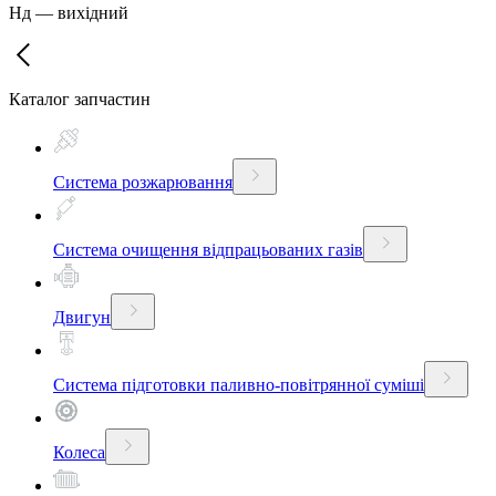
Нд
—
вихідний
Каталог запчастин
Система розжарювання
Система очищення відпрацьованих газів
Двигун
Система підготовки паливно-повітрянної суміші
Колеса