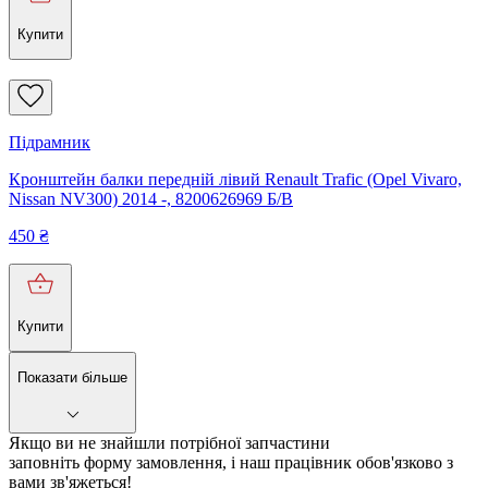
Купити
Підрамник
Кронштейн балки передній лівий Renault Trafic (Opel Vivaro,
Nissan NV300) 2014 -, 8200626969 Б/В
450
₴
Купити
Показати більше
Якщо ви не знайшли потрібної запчастини
заповніть форму замовлення, і наш працівник обов'язково з
вами зв'яжеться!