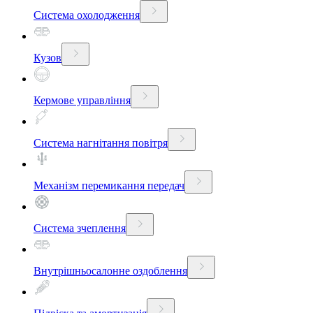
Система охолодження
Кузов
Кермове управління
Система нагнітання повітря
Механізм перемикання передач
Система зчеплення
Внутрішньосалонне оздоблення