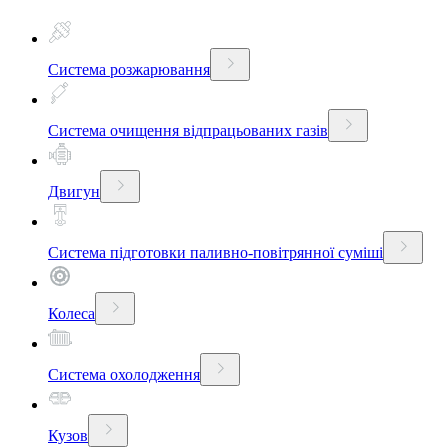
Система розжарювання
Система очищення відпрацьованих газів
Двигун
Система підготовки паливно-повітрянної суміші
Колеса
Система охолодження
Кузов