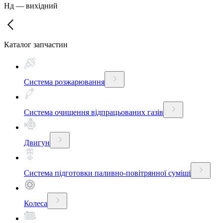
Нд
—
вихідний
Каталог запчастин
Система розжарювання
Система очищення відпрацьованих газів
Двигун
Система підготовки паливно-повітрянної суміші
Колеса