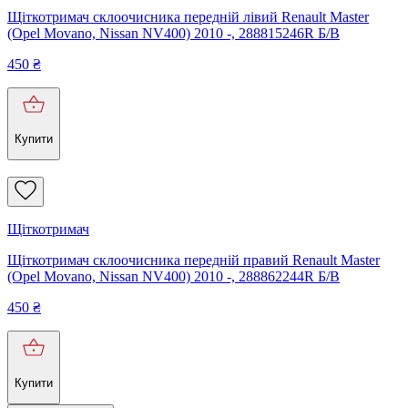
Щіткотримач склоочисника передній лівий Renault Master
(Opel Movano, Nissan NV400) 2010 -, 288815246R Б/В
450
₴
Купити
Щіткотримач
Щіткотримач склоочисника передній правий Renault Master
(Opel Movano, Nissan NV400) 2010 -, 288862244R Б/В
450
₴
Купити