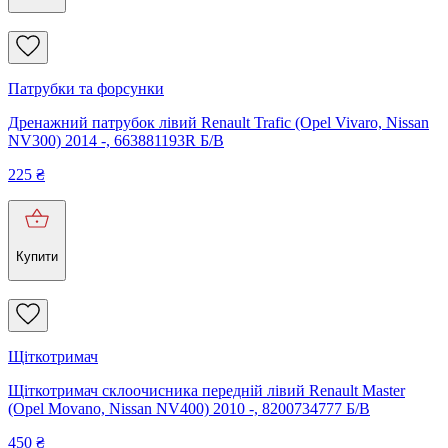
Патрубки та форсунки
Дренажний патрубок лівий Renault Trafic (Opel Vivaro, Nissan
NV300) 2014 -, 663881193R Б/В
225
₴
Купити
Щіткотримач
Щіткотримач склоочисника передній лівий Renault Master
(Opel Movano, Nissan NV400) 2010 -, 8200734777 Б/В
450
₴