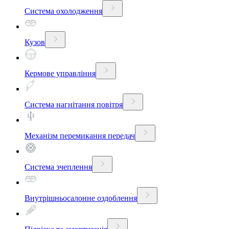
Система охолодження
Кузов
Кермове управління
Система нагнітання повітря
Механізм перемикання передач
Система зчеплення
Внутрішньосалонне оздоблення