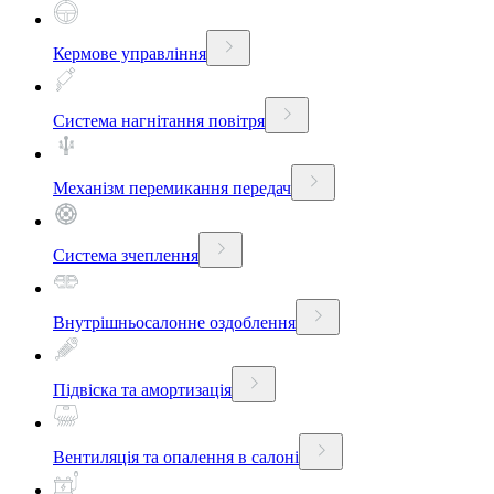
Кермове управління
Система нагнітання повітря
Механізм перемикання передач
Система зчеплення
Внутрішньосалонне оздоблення
Підвіска та амортизація
Вентиляція та опалення в салоні