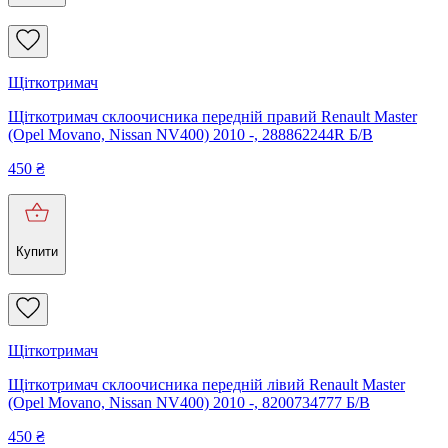
Щіткотримач
Щіткотримач склоочисника передній правий Renault Master
(Opel Movano, Nissan NV400) 2010 -, 288862244R Б/В
450
₴
Купити
Щіткотримач
Щіткотримач склоочисника передній лівий Renault Master
(Opel Movano, Nissan NV400) 2010 -, 8200734777 Б/В
450
₴