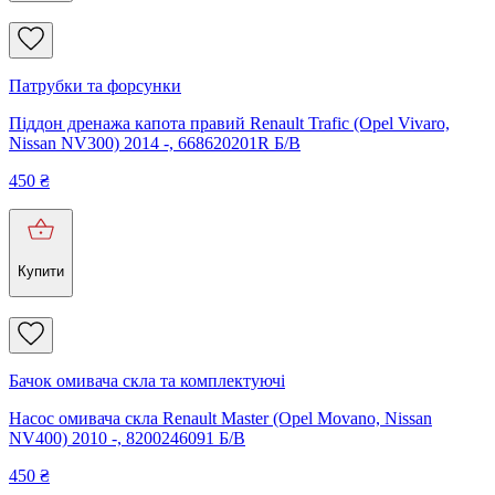
Патрубки та форсунки
Піддон дренажа капота правий Renault Trafic (Opel Vivaro,
Nissan NV300) 2014 -, 668620201R Б/В
450
₴
Купити
Бачок омивача скла та комплектуючі
Насос омивача скла Renault Master (Opel Movano, Nissan
NV400) 2010 -, 8200246091 Б/В
450
₴