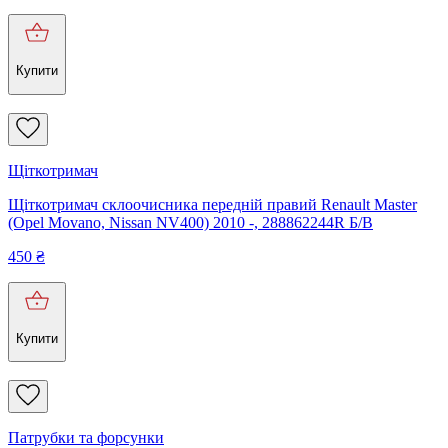
Купити
Щіткотримач
Щіткотримач склоочисника передній правий Renault Master
(Opel Movano, Nissan NV400) 2010 -, 288862244R Б/В
450
₴
Купити
Патрубки та форсунки