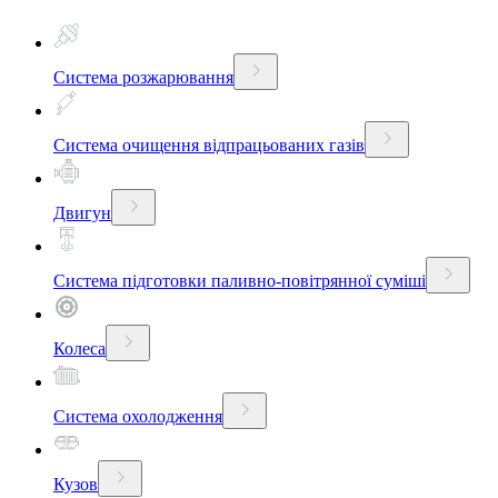
Система розжарювання
Система очищення відпрацьованих газів
Двигун
Система підготовки паливно-повітрянної суміші
Колеса
Система охолодження
Кузов