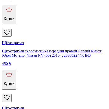
Купити
Щіткотримач
Щіткотримач склоочисника передній правий Renault Master
(Opel Movano, Nissan NV400) 2010 -, 288862244R Б/В
450
₴
Купити
Щіткотримач