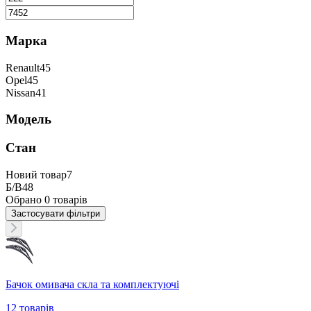
Марка
Renault
45
Opel
45
Nissan
41
Модель
Стан
Новий товар
7
Б/В
48
Обрано
0
товарів
Застосувати
фільтри
Бачок омивача скла та комплектуючі
12
товарів