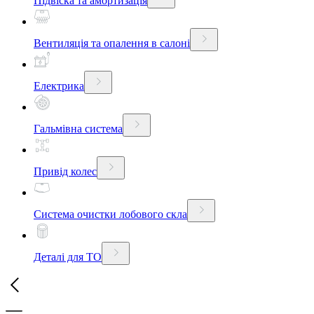
Підвіска та амортизація
Вентиляція та опалення в салоні
Електрика
Гальмівна система
Привід колес
Система очистки лобового скла
Деталі для ТО