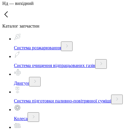
Нд
—
вихідний
Каталог запчастин
Система розжарювання
Система очищення відпрацьованих газів
Двигун
Система підготовки паливно-повітрянної суміші
Колеса