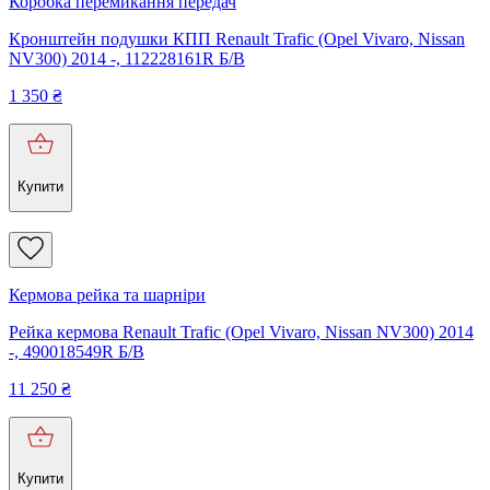
Коробка перемикання передач
Кронштейн подушки КПП Renault Trafic (Opel Vivaro, Nissan
NV300) 2014 -, 112228161R Б/В
1 350
₴
Купити
Кермова рейка та шарніри
Рейка кермова Renault Trafic (Opel Vivaro, Nissan NV300) 2014
-, 490018549R Б/В
11 250
₴
Купити