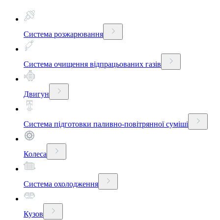
Система розжарювання
Система очищення відпрацьованих газів
Двигун
Система підготовки паливно-повітрянної суміші
Колеса
Система охолодження
Кузов