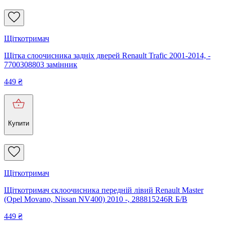
Щіткотримач
Щітка слоочисника задніх дверей Renault Trafic 2001-2014, -
7700308803 замінник
449
₴
Купити
Щіткотримач
Щіткотримач склоочисника передній лівий Renault Master
(Opel Movano, Nissan NV400) 2010 -, 288815246R Б/В
449
₴