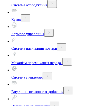
Система охолодження
Кузов
Кермове управління
Система нагнітання повітря
Механізм перемикання передач
Система зчеплення
Внутрішньосалонне оздоблення