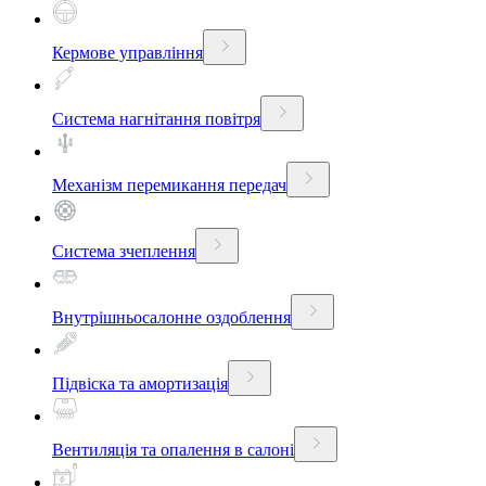
Кермове управління
Система нагнітання повітря
Механізм перемикання передач
Система зчеплення
Внутрішньосалонне оздоблення
Підвіска та амортизація
Вентиляція та опалення в салоні