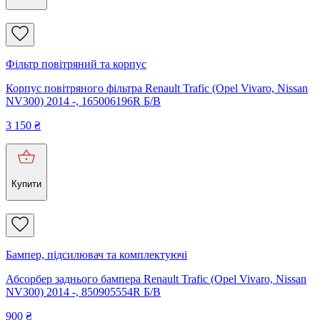
Фільтр повітряний та корпус
Корпус повітряного фільтра Renault Trafic (Opel Vivaro, Nissan
NV300) 2014 -, 165006196R Б/В
3 150
₴
Купити
Бампер, підсилювач та комплектуючі
Абсорбер заднього бампера Renault Trafic (Opel Vivaro, Nissan
NV300) 2014 -, 850905554R Б/В
900
₴