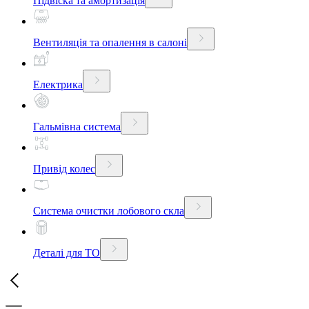
Підвіска та амортизація
Вентиляція та опалення в салоні
Електрика
Гальмівна система
Привід колес
Система очистки лобового скла
Деталі для ТО