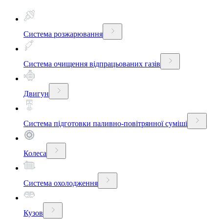
Система розжарювання
Система очищення відпрацьованих газів
Двигун
Система підготовки паливно-повітрянної суміші
Колеса
Система охолодження
Кузов