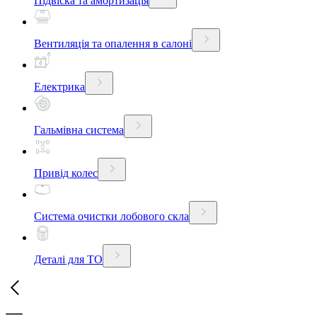
Підвіска та амортизація
Вентиляція та опалення в салоні
Електрика
Гальмівна система
Привід колес
Система очистки лобового скла
Деталі для ТО