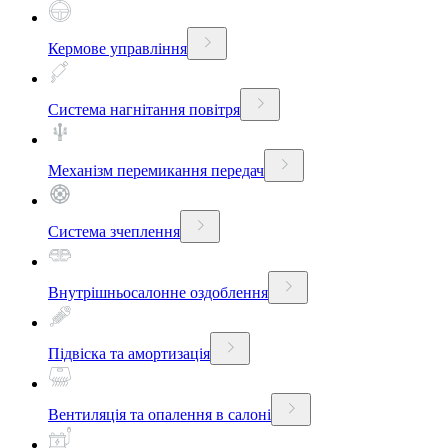
Кермове управління
Система нагнітання повітря
Механізм перемикання передач
Система зчеплення
Внутрішньосалонне оздоблення
Підвіска та амортизація
Вентиляція та опалення в салоні