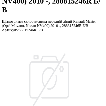
NV400) 2010 -, 288815246R Б/
В
Щіткотримач склоочисника передній лівий Renault Master
(Opel Movano, Nissan NV400) 2010 -, 288815246R Б/В
Артикул
:
288815246R Б/В