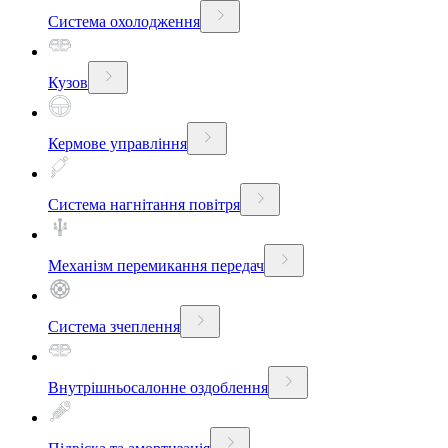
Система охолодження
Кузов
Кермове управління
Система нагнітання повітря
Механізм перемикання передач
Система зчеплення
Внутрішньосалонне оздоблення