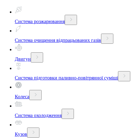
Система розжарювання
Система очищення відпрацьованих газів
Двигун
Система підготовки паливно-повітрянної суміші
Колеса
Система охолодження
Кузов