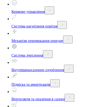
Кермове управління
Система нагнітання повітря
Механізм перемикання передач
Система зчеплення
Внутрішньосалонне оздоблення
Підвіска та амортизація
Вентиляція та опалення в салоні