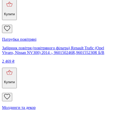
Купити
Патрубки повітряні
Забірник повітря (повітряного фільтра) Renault Trafic (Opel
Vivaro, Nissan NV300) 2014 -, 960150246R,960155230R Б/В
2 469
₴
Купити
Молдинги та декор