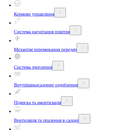
Кермове управління
Система нагнітання повітря
Механізм перемикання передач
Система зчеплення
Внутрішньосалонне оздоблення
Підвіска та амортизація
Вентиляція та опалення в салоні