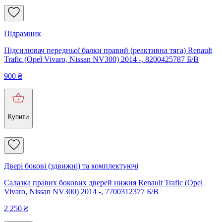
Підрамник
Підсилювач передньої балки правий (реактивна тяга) Renault
Trafic (Opel Vivaro, Nissan NV300) 2014 -, 8200425787 Б/В
900
₴
Купити
Двері бокові (здвижні) та комплектуючі
Салазка правих бокових дверей нижня Renault Trafic (Opel
Vivaro, Nissan NV300) 2014 -, 7700312377 Б/В
2 250
₴