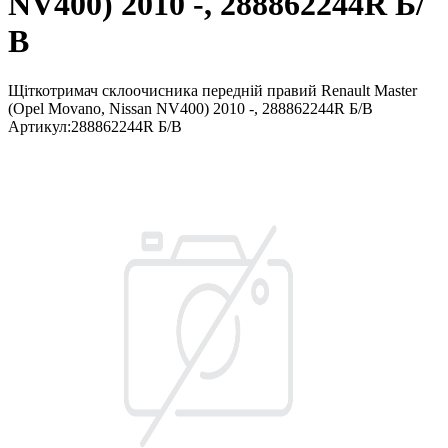
NV400) 2010 -, 288862244R Б/
В
Щіткотримач склоочисника передній правий Renault Master
(Opel Movano, Nissan NV400) 2010 -, 288862244R Б/В
Артикул
:
288862244R Б/В