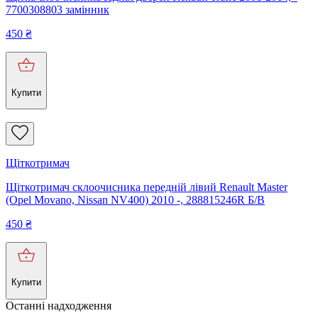
7700308803 замінник
450
₴
Купити
Щіткотримач
Щіткотримач склоочисника передній лівий Renault Master
(Opel Movano, Nissan NV400) 2010 -, 288815246R Б/В
450
₴
Купити
Останні надходження