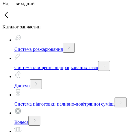
Нд
—
вихідний
Каталог запчастин
Система розжарювання
Система очищення відпрацьованих газів
Двигун
Система підготовки паливно-повітрянної суміші
Колеса