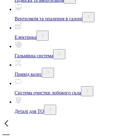
Підвіска та амортизація
Вентиляція та опалення в салоні
Електрика
Гальмівна система
Привід колес
Система очистки лобового скла
Деталі для ТО