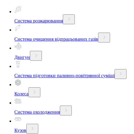
Система розжарювання
Система очищення відпрацьованих газів
Двигун
Система підготовки паливно-повітрянної суміші
Колеса
Система охолодження
Кузов