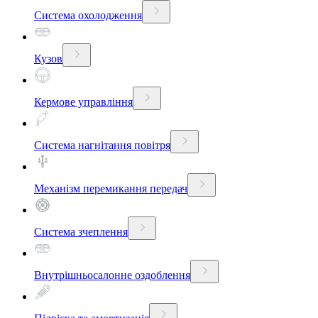
Система охолодження
Кузов
Кермове управління
Система нагнітання повітря
Механізм перемикання передач
Система зчеплення
Внутрішньосалонне оздоблення