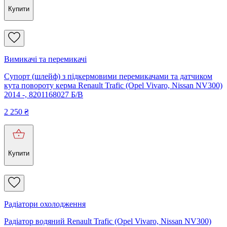
Купити
Вимикачі та перемикачі
Супорт (шлейф) з підкермовими перемикачами та датчиком
кута повороту керма Renault Trafic (Opel Vivaro, Nissan NV300)
2014 -, 8201168027 Б/В
2 250
₴
Купити
Радіатори охолодження
Радіатор водяний Renault Trafic (Opel Vivaro, Nissan NV300)