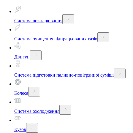
Система розжарювання
Система очищення відпрацьованих газів
Двигун
Система підготовки паливно-повітрянної суміші
Колеса
Система охолодження
Кузов