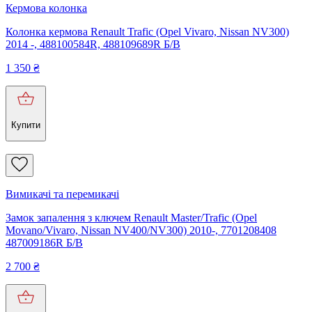
Кермова колонка
Колонка кермова Renault Trafic (Opel Vivaro, Nissan NV300)
2014 -, 488100584R, 488109689R Б/В
1 350
₴
Купити
Вимикачі та перемикачі
Замок запалення з ключем Renault Master/Trafic (Opel
Movano/Vivaro, Nissan NV400/NV300) 2010-, 7701208408
487009186R Б/В
2 700
₴