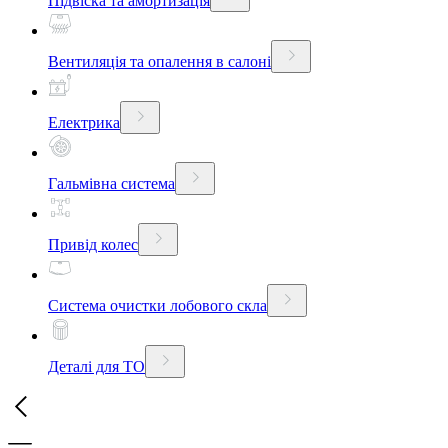
Підвіска та амортизація
Вентиляція та опалення в салоні
Електрика
Гальмівна система
Привід колес
Система очистки лобового скла
Деталі для ТО