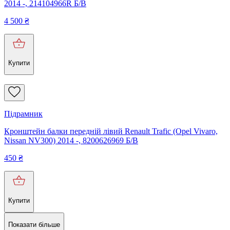
2014 -, 214104966R Б/В
4 500
₴
Купити
Підрамник
Кронштейн балки передній лівий Renault Trafic (Opel Vivaro,
Nissan NV300) 2014 -, 8200626969 Б/В
450
₴
Купити
Показати більше