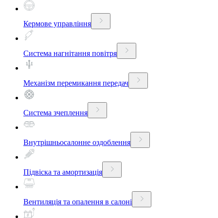
Кермове управління
Система нагнітання повітря
Механізм перемикання передач
Система зчеплення
Внутрішньосалонне оздоблення
Підвіска та амортизація
Вентиляція та опалення в салоні