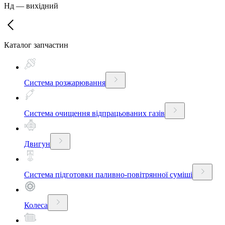
Нд
—
вихідний
Каталог запчастин
Система розжарювання
Система очищення відпрацьованих газів
Двигун
Система підготовки паливно-повітрянної суміші
Колеса