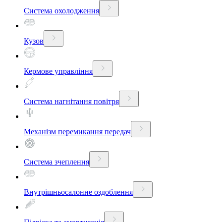
Система охолодження
Кузов
Кермове управління
Система нагнітання повітря
Механізм перемикання передач
Система зчеплення
Внутрішньосалонне оздоблення