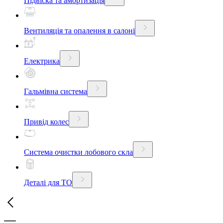
Підвіска та амортизація
Вентиляція та опалення в салоні
Електрика
Гальмівна система
Привід колес
Система очистки лобового скла
Деталі для ТО