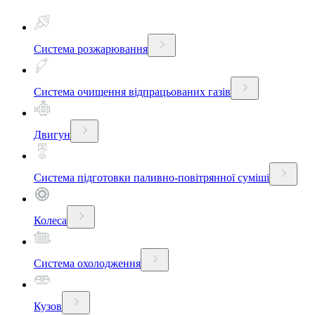
Система розжарювання
Система очищення відпрацьованих газів
Двигун
Система підготовки паливно-повітрянної суміші
Колеса
Система охолодження
Кузов