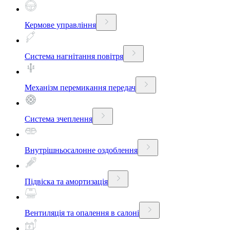
Кермове управління
Система нагнітання повітря
Механізм перемикання передач
Система зчеплення
Внутрішньосалонне оздоблення
Підвіска та амортизація
Вентиляція та опалення в салоні