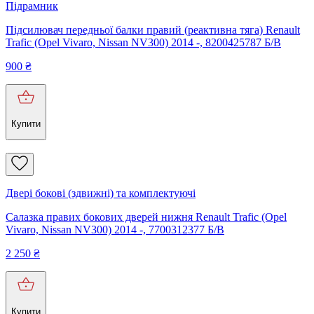
Підрамник
Підсилювач передньої балки правий (реактивна тяга) Renault
Trafic (Opel Vivaro, Nissan NV300) 2014 -, 8200425787 Б/В
900
₴
Купити
Двері бокові (здвижні) та комплектуючі
Салазка правих бокових дверей нижня Renault Trafic (Opel
Vivaro, Nissan NV300) 2014 -, 7700312377 Б/В
2 250
₴
Купити