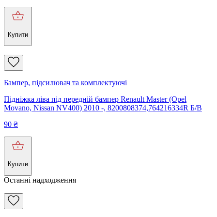
Купити
Бампер, підсилювач та комплектуючі
Підніжка ліва під передній бампер Renault Master (Opel
Movano, Nissan NV400) 2010 -, 8200808374,764216334R Б/В
90
₴
Купити
Останні надходження