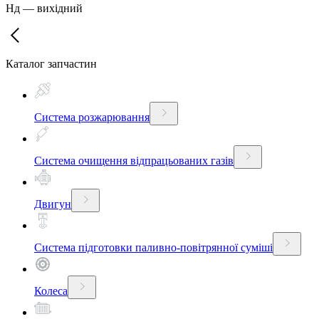
Нд
—
вихідний
Каталог запчастин
Система розжарювання
Система очищення відпрацьованих газів
Двигун
Система підготовки паливно-повітрянної суміші
Колеса