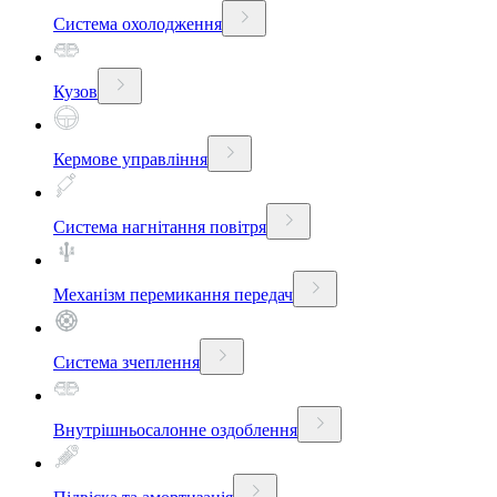
Система охолодження
Кузов
Кермове управління
Система нагнітання повітря
Механізм перемикання передач
Система зчеплення
Внутрішньосалонне оздоблення