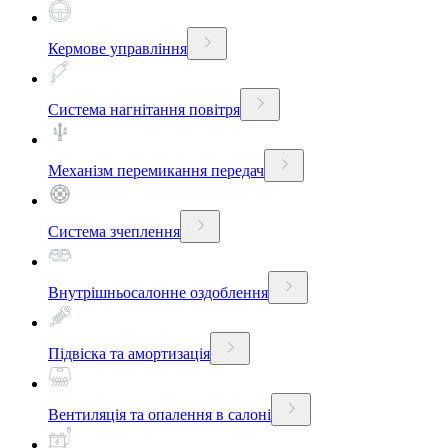
Кермове управління
Система нагнітання повітря
Механізм перемикання передач
Система зчеплення
Внутрішньосалонне оздоблення
Підвіска та амортизація
Вентиляція та опалення в салоні