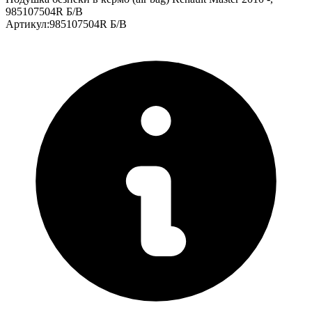
985107504R Б/В
Артикул
:
985107504R Б/В