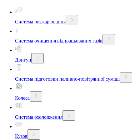
Система розжарювання
Система очищення відпрацьованих газів
Двигун
Система підготовки паливно-повітрянної суміші
Колеса
Система охолодження
Кузов