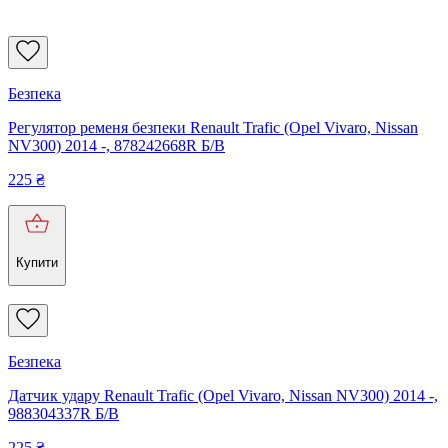
Безпека
Регулятор ременя безпеки Renault Trafic (Opel Vivaro, Nissan
NV300) 2014 -, 878242668R Б/В
225
₴
Купити
Безпека
Датчик удару Renault Trafic (Opel Vivaro, Nissan NV300) 2014 -,
988304337R Б/В
225
₴