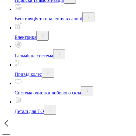
Підвіска та амортизація
Вентиляція та опалення в салоні
Електрика
Гальмівна система
Привід колес
Система очистки лобового скла
Деталі для ТО