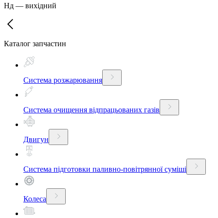
Нд
—
вихідний
Каталог запчастин
Система розжарювання
Система очищення відпрацьованих газів
Двигун
Система підготовки паливно-повітрянної суміші
Колеса