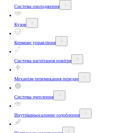
Система охолодження
Кузов
Кермове управління
Система нагнітання повітря
Механізм перемикання передач
Система зчеплення
Внутрішньосалонне оздоблення