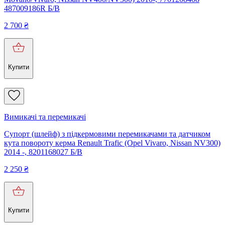
487009186R Б/В
2 700
₴
Купити
Вимикачі та перемикачі
Супорт (шлейф) з підкермовими перемикачами та датчиком
кута повороту керма Renault Trafic (Opel Vivaro, Nissan NV300)
2014 -, 8201168027 Б/В
2 250
₴
Купити