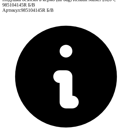
985104145R Б/В
Артикул
:
985104145R Б/В