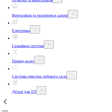
Підвіска та амортизація
Вентиляція та опалення в салоні
Електрика
Гальмівна система
Привід колес
Система очистки лобового скла
Деталі для ТО