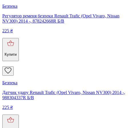
Безпека
Регулятор ременя безпеки Renault Trafic (Opel Vivaro, Nissan
NV300) 2014 -, 878242668R Б/В
225
₴
Купити
Безпека
Датчик удару Renault Trafic (Opel Vivaro, Nissan NV300) 2014 -,
988304337R Б/В
225
₴