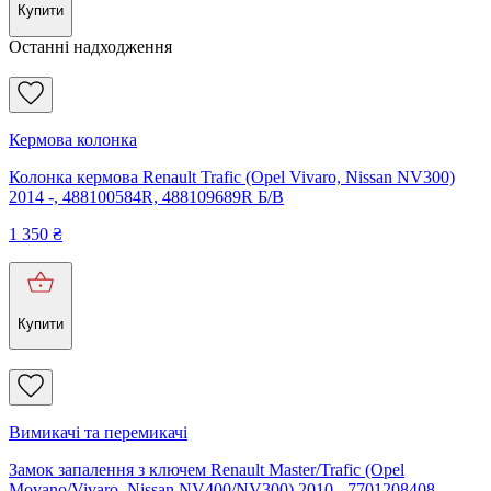
Купити
Останні надходження
Кермова колонка
Колонка кермова Renault Trafic (Opel Vivaro, Nissan NV300)
2014 -, 488100584R, 488109689R Б/В
1 350
₴
Купити
Вимикачі та перемикачі
Замок запалення з ключем Renault Master/Trafic (Opel
Movano/Vivaro, Nissan NV400/NV300) 2010-, 7701208408