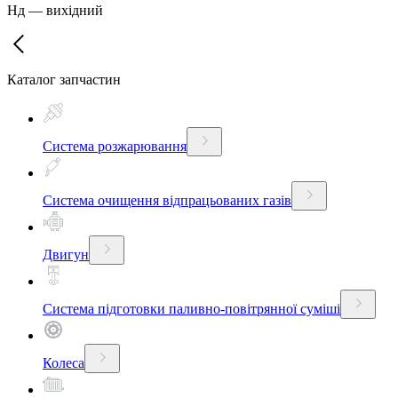
Нд
—
вихідний
Каталог запчастин
Система розжарювання
Система очищення відпрацьованих газів
Двигун
Система підготовки паливно-повітрянної суміші
Колеса