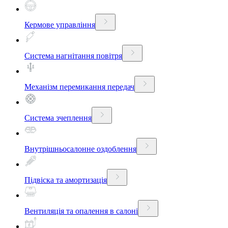
Кермове управління
Система нагнітання повітря
Механізм перемикання передач
Система зчеплення
Внутрішньосалонне оздоблення
Підвіска та амортизація
Вентиляція та опалення в салоні