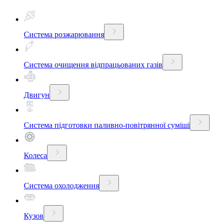
Система розжарювання
Система очищення відпрацьованих газів
Двигун
Система підготовки паливно-повітрянної суміші
Колеса
Система охолодження
Кузов