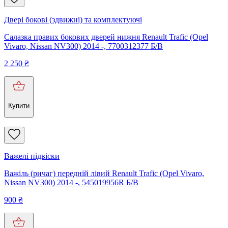
Двері бокові (здвижні) та комплектуючі
Салазка правих бокових дверей нижня Renault Trafic (Opel
Vivaro, Nissan NV300) 2014 -, 7700312377 Б/В
2 250
₴
Купити
Важелі підвіски
Важіль (ричаг) передній лівий Renault Trafic (Opel Vivaro,
Nissan NV300) 2014 -, 545019956R Б/В
900
₴