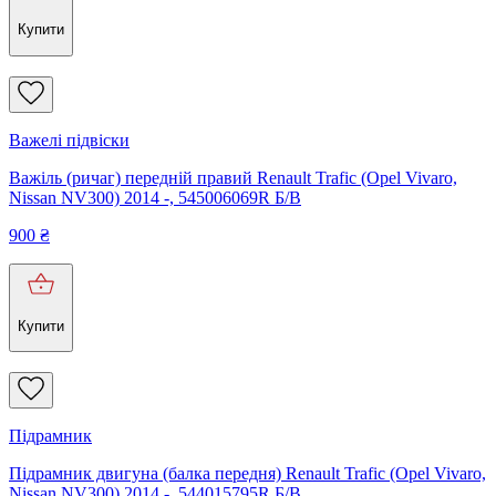
Купити
Важелі підвіски
Важіль (ричаг) передній правий Renault Trafic (Opel Vivaro,
Nissan NV300) 2014 -, 545006069R Б/В
900
₴
Купити
Підрамник
Підрамник двигуна (балка передня) Renault Trafic (Opel Vivaro,
Nissan NV300) 2014 -, 544015795R Б/В