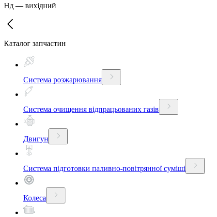
Нд
—
вихідний
Каталог запчастин
Система розжарювання
Система очищення відпрацьованих газів
Двигун
Система підготовки паливно-повітрянної суміші
Колеса