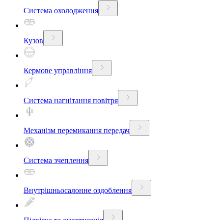
Система охолодження
Кузов
Кермове управління
Система нагнітання повітря
Механізм перемикання передач
Система зчеплення
Внутрішньосалонне оздоблення