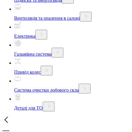
Підвіска та амортизація
Вентиляція та опалення в салоні
Електрика
Гальмівна система
Привід колес
Система очистки лобового скла
Деталі для ТО