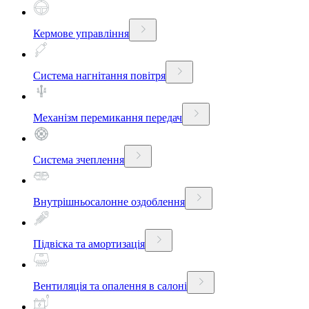
Кермове управління
Система нагнітання повітря
Механізм перемикання передач
Система зчеплення
Внутрішньосалонне оздоблення
Підвіска та амортизація
Вентиляція та опалення в салоні