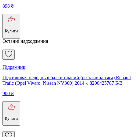
898
₴
Купити
Останні надходження
Підрамник
Підсилювач передньої балки правий (реактивна тяга) Renault
Trafic (Opel Vivaro, Nissan NV300) 2014 -, 8200425787 Б/В
900
₴
Купити