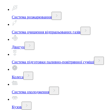
Система розжарювання
Система очищення відпрацьованих газів
Двигун
Система підготовки паливно-повітрянної суміші
Колеса
Система охолодження
Кузов