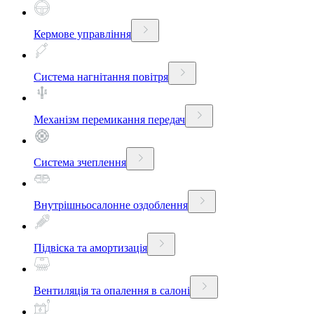
Кермове управління
Система нагнітання повітря
Механізм перемикання передач
Система зчеплення
Внутрішньосалонне оздоблення
Підвіска та амортизація
Вентиляція та опалення в салоні