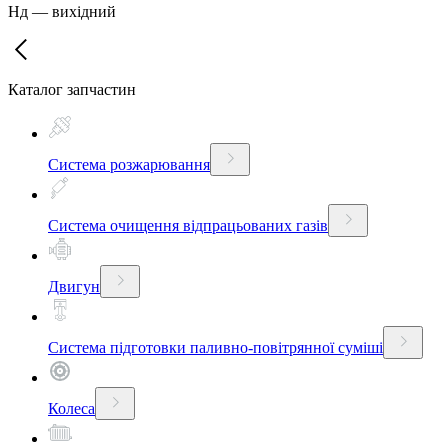
Нд
—
вихідний
Каталог запчастин
Система розжарювання
Система очищення відпрацьованих газів
Двигун
Система підготовки паливно-повітрянної суміші
Колеса