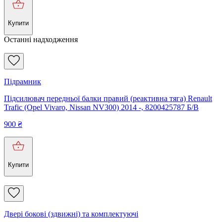
Купити
Останні надходження
Підрамник
Підсилювач передньої балки правий (реактивна тяга) Renault
Trafic (Opel Vivaro, Nissan NV300) 2014 -, 8200425787 Б/В
900
₴
Купити
Двері бокові (здвижні) та комплектуючі