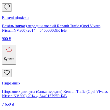
Важелі підвіски
Важіль (ричаг) передній правий Renault Trafic (Opel Vivaro,
Nissan NV300) 2014 -, 545006069R Б/В
900
₴
Купити
Підрамник
Підрамник двигуна (балка передня) Renault Trafic (Opel Vivaro,
Nissan NV300) 2014 -, 544015795R Б/В
7 650
₴