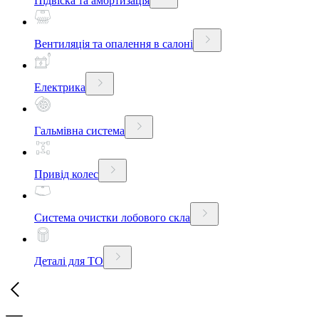
Підвіска та амортизація
Вентиляція та опалення в салоні
Електрика
Гальмівна система
Привід колес
Система очистки лобового скла
Деталі для ТО