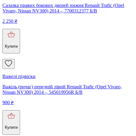
Салазка правих бокових дверей нижня Renault Trafic (Opel
Vivaro, Nissan NV300) 2014 -, 7700312377 Б/В
2 250
₴
Купити
Важелі підвіски
Важіль (ричаг) передній лівий Renault Trafic (Opel Vivaro,
Nissan NV300) 2014 -, 545019956R Б/В
900
₴
Купити