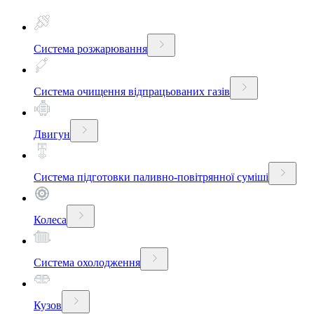
Система розжарювання
Система очищення відпрацьованих газів
Двигун
Система підготовки паливно-повітрянної суміші
Колеса
Система охолодження
Кузов