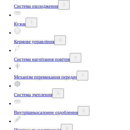
Система охолодження
Кузов
Кермове управління
Система нагнітання повітря
Механізм перемикання передач
Система зчеплення
Внутрішньосалонне оздоблення