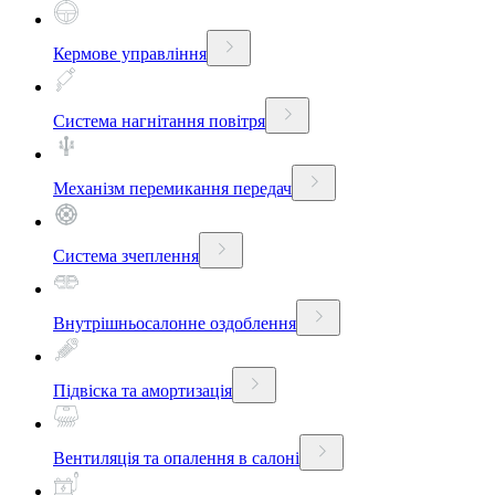
Кермове управління
Система нагнітання повітря
Механізм перемикання передач
Система зчеплення
Внутрішньосалонне оздоблення
Підвіска та амортизація
Вентиляція та опалення в салоні