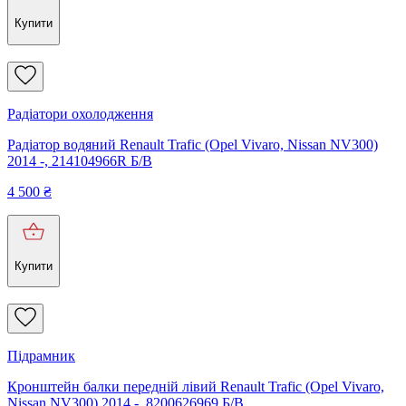
Купити
Радіатори охолодження
Радіатор водяний Renault Trafic (Opel Vivaro, Nissan NV300)
2014 -, 214104966R Б/В
4 500
₴
Купити
Підрамник
Кронштейн балки передній лівий Renault Trafic (Opel Vivaro,
Nissan NV300) 2014 -, 8200626969 Б/В