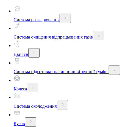
Система розжарювання
Система очищення відпрацьованих газів
Двигун
Система підготовки паливно-повітрянної суміші
Колеса
Система охолодження
Кузов