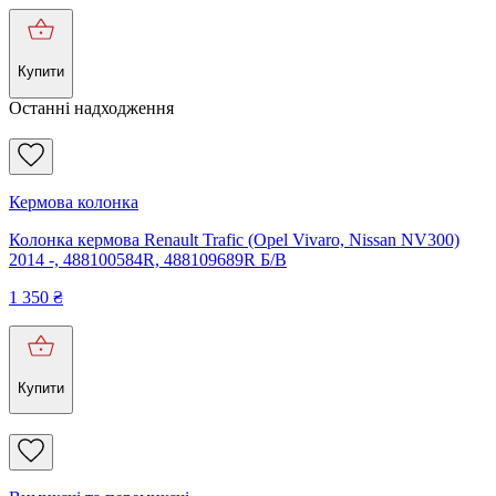
Купити
Останні надходження
Кермова колонка
Колонка кермова Renault Trafic (Opel Vivaro, Nissan NV300)
2014 -, 488100584R, 488109689R Б/В
1 350
₴
Купити