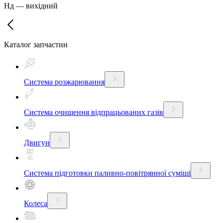
Нд
—
вихідний
Каталог запчастин
Система розжарювання
Система очищення відпрацьованих газів
Двигун
Система підготовки паливно-повітрянної суміші
Колеса