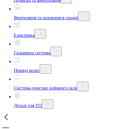
Підвіска та амортизація
Вентиляція та опалення в салоні
Електрика
Гальмівна система
Привід колес
Система очистки лобового скла
Деталі для ТО