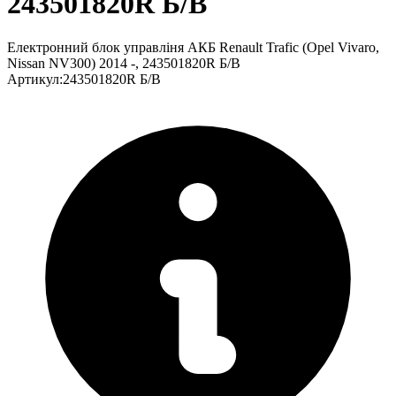
243501820R Б/В
Електронний блок управліня АКБ Renault Trafic (Opel Vivaro,
Nissan NV300) 2014 -, 243501820R Б/В
Артикул
:
243501820R Б/В