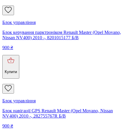
Блок управління
Блок керування парктроніком Renault Master (Opel Movano,
Nissan NV400) 2010 -, 8201015177 Б/В
900
₴
Купити
Блок управління
Блок навігації GPS Renault Master (Opel Movano, Nissan
NV400) 2010 -, 282755767R Б/В
900
₴