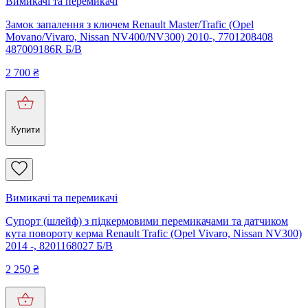
Вимикачі та перемикачі
Замок запалення з ключем Renault Master/Trafic (Opel
Movano/Vivaro, Nissan NV400/NV300) 2010-, 7701208408
487009186R Б/В
2 700
₴
Купити
Вимикачі та перемикачі
Супорт (шлейф) з підкермовими перемикачами та датчиком
кута повороту керма Renault Trafic (Opel Vivaro, Nissan NV300)
2014 -, 8201168027 Б/В
2 250
₴