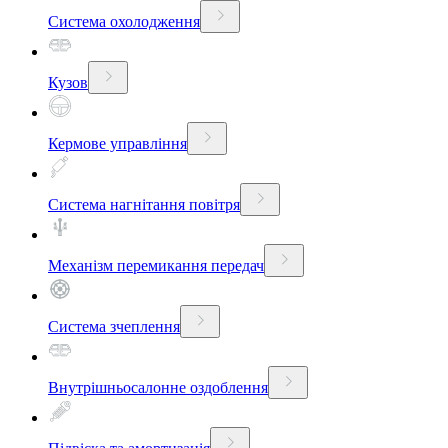
Система охолодження
Кузов
Кермове управління
Система нагнітання повітря
Механізм перемикання передач
Система зчеплення
Внутрішньосалонне оздоблення