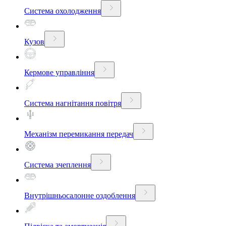
Система охолодження
Кузов
Кермове управління
Система нагнітання повітря
Механізм перемикання передач
Система зчеплення
Внутрішньосалонне оздоблення