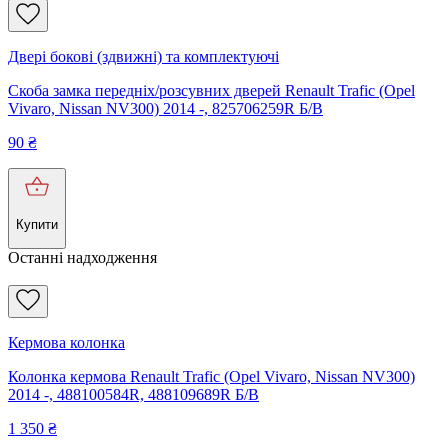
Двері бокові (здвижні) та комплектуючі
Скоба замка передніх/розсувних дверей Renault Trafic (Opel
Vivaro, Nissan NV300) 2014 -, 825706259R Б/В
90
₴
Купити
Останні надходження
Кермова колонка
Колонка кермова Renault Trafic (Opel Vivaro, Nissan NV300)
2014 -, 488100584R, 488109689R Б/В
1 350
₴