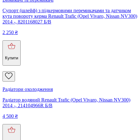
Супорт (шлейф) з підкермовими перемикачами та датчиком
кута повороту керма Renault Trafic (Opel Vivaro, Nissan NV300)
2014 -, 8201168027 Б/В
2 250
₴
Купити
Радіатори охолодження
Радіатор водяний Renault Trafic (Opel Vivaro, Nissan NV300)
2014 -, 214104966R Б/В
4 500
₴