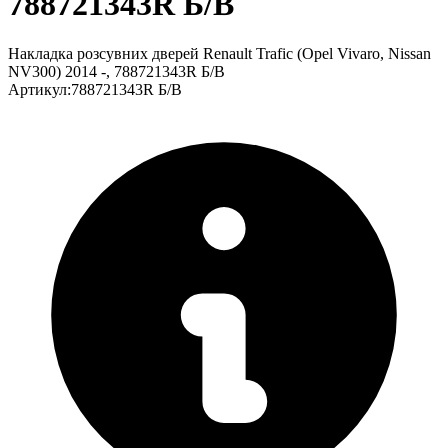
788721343R Б/В
Накладка розсувних дверей Renault Trafic (Opel Vivaro, Nissan
NV300) 2014 -, 788721343R Б/В
Артикул
:
788721343R Б/В