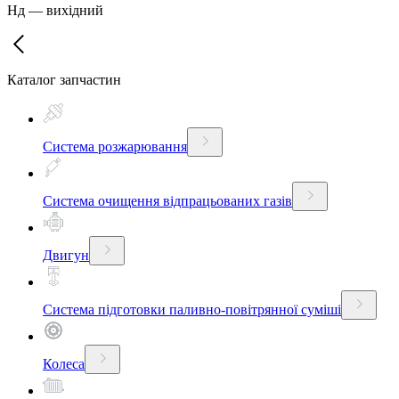
Нд
—
вихідний
Каталог запчастин
Система розжарювання
Система очищення відпрацьованих газів
Двигун
Система підготовки паливно-повітрянної суміші
Колеса