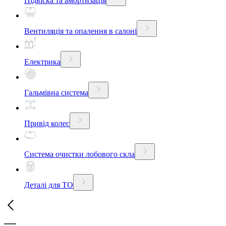
Підвіска та амортизація
Вентиляція та опалення в салоні
Електрика
Гальмівна система
Привід колес
Система очистки лобового скла
Деталі для ТО