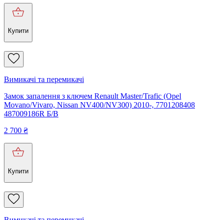
Купити
Вимикачі та перемикачі
Замок запалення з ключем Renault Master/Trafic (Opel
Movano/Vivaro, Nissan NV400/NV300) 2010-, 7701208408
487009186R Б/В
2 700
₴
Купити
Вимикачі та перемикачі