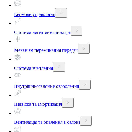
Кермове управління
Система нагнітання повітря
Механізм перемикання передач
Система зчеплення
Внутрішньосалонне оздоблення
Підвіска та амортизація
Вентиляція та опалення в салоні