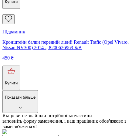
Купити
Підрамник
Кронштейн балки передній лівий Renault Trafic (Opel Vivaro,
Nissan NV300) 2014 -, 8200626969 Б/В
450
₴
Купити
Показати більше
Якщо ви не знайшли потрібної запчастини
заповніть форму замовлення, і наш працівник обов'язково з
вами зв'яжеться!