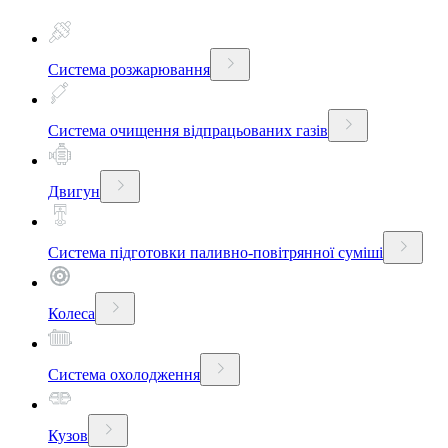
Система розжарювання
Система очищення відпрацьованих газів
Двигун
Система підготовки паливно-повітрянної суміші
Колеса
Система охолодження
Кузов