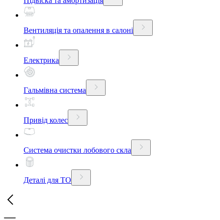
Підвіска та амортизація
Вентиляція та опалення в салоні
Електрика
Гальмівна система
Привід колес
Система очистки лобового скла
Деталі для ТО