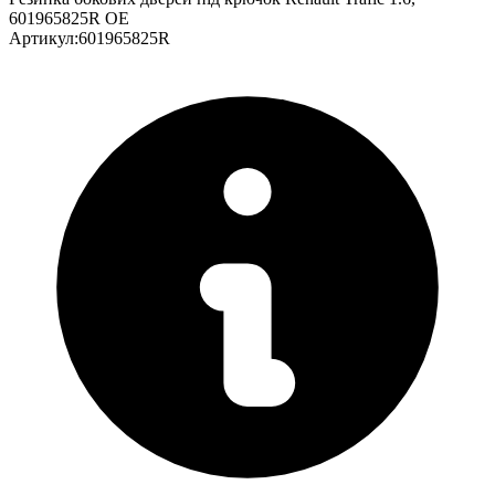
601965825R OE
Артикул
:
601965825R