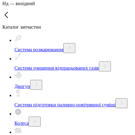
Нд
—
вихідний
Каталог запчастин
Система розжарювання
Система очищення відпрацьованих газів
Двигун
Система підготовки паливно-повітрянної суміші
Колеса