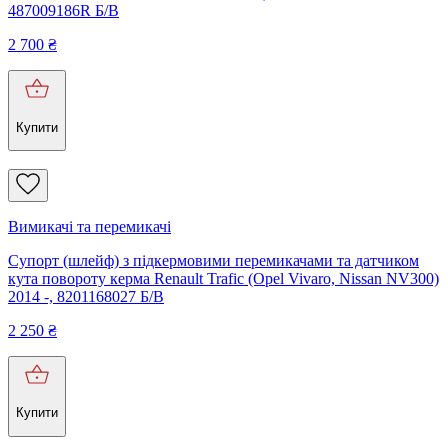
487009186R Б/В
2 700
₴
Купити
Вимикачі та перемикачі
Супорт (шлейф) з підкермовими перемикачами та датчиком
кута повороту керма Renault Trafic (Opel Vivaro, Nissan NV300)
2014 -, 8201168027 Б/В
2 250
₴
Купити