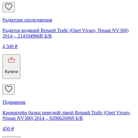
Радіатори охолодження
Радіатор водяний Renault Trafic (Opel Vivaro, Nissan NV300)
2014 -, 214104966R Б/В
4 500
₴
Купити
Підрамник
Кронштейн балки передній лівий Renault Trafic (Opel Vivaro,
Nissan NV300) 2014 -, 8200626969 Б/В
450
₴