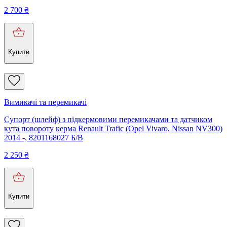
2 700
₴
Купити
Вимикачі та перемикачі
Супорт (шлейф) з підкермовими перемикачами та датчиком
кута повороту керма Renault Trafic (Opel Vivaro, Nissan NV300)
2014 -, 8201168027 Б/В
2 250
₴
Купити