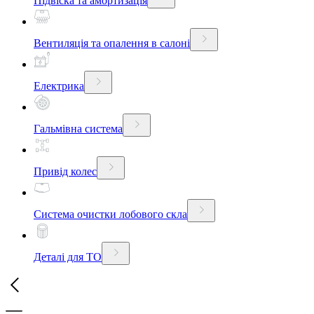
Підвіска та амортизація
Вентиляція та опалення в салоні
Електрика
Гальмівна система
Привід колес
Система очистки лобового скла
Деталі для ТО