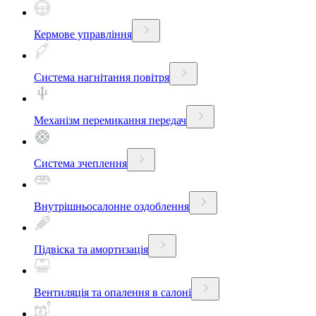
Кермове управління
Система нагнітання повітря
Механізм перемикання передач
Система зчеплення
Внутрішньосалонне оздоблення
Підвіска та амортизація
Вентиляція та опалення в салоні