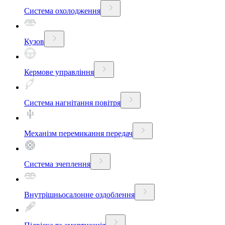
Система охолодження
Кузов
Кермове управління
Система нагнітання повітря
Механізм перемикання передач
Система зчеплення
Внутрішньосалонне оздоблення