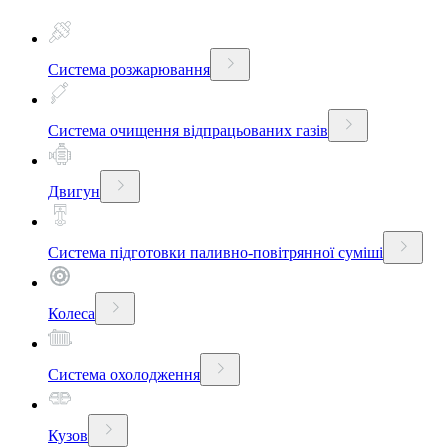
Система розжарювання
Система очищення відпрацьованих газів
Двигун
Система підготовки паливно-повітрянної суміші
Колеса
Система охолодження
Кузов