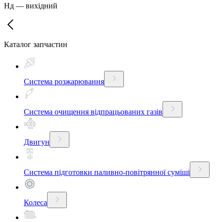
Нд
—
вихідний
Каталог запчастин
Система розжарювання
Система очищення відпрацьованих газів
Двигун
Система підготовки паливно-повітрянної суміші
Колеса