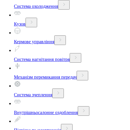
Система охолодження
Кузов
Кермове управління
Система нагнітання повітря
Механізм перемикання передач
Система зчеплення
Внутрішньосалонне оздоблення