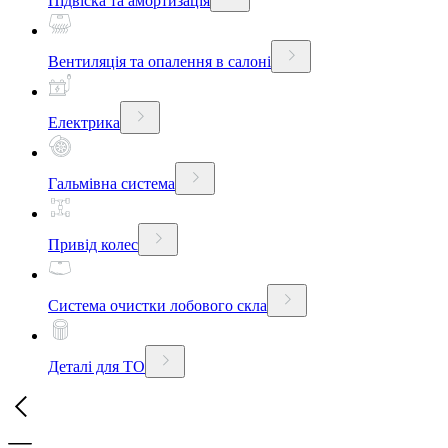
Підвіска та амортизація
Вентиляція та опалення в салоні
Електрика
Гальмівна система
Привід колес
Система очистки лобового скла
Деталі для ТО