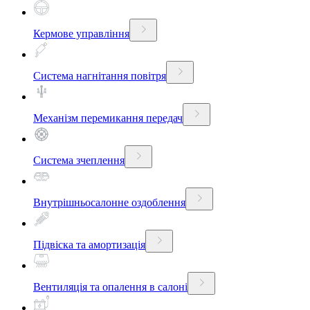
Кермове управління
Система нагнітання повітря
Механізм перемикання передач
Система зчеплення
Внутрішньосалонне оздоблення
Підвіска та амортизація
Вентиляція та опалення в салоні