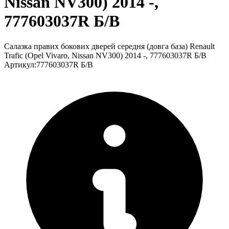
Nissan NV300) 2014 -,
777603037R Б/В
Салазка правих бокових дверей середня (довга база) Renault
Trafic (Opel Vivaro, Nissan NV300) 2014 -, 777603037R Б/В
Артикул
:
777603037R Б/В