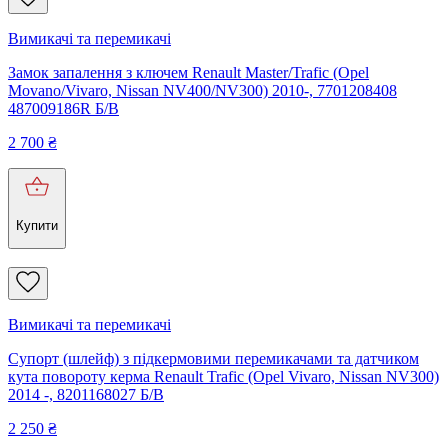
Вимикачі та перемикачі
Замок запалення з ключем Renault Master/Trafic (Opel
Movano/Vivaro, Nissan NV400/NV300) 2010-, 7701208408
487009186R Б/В
2 700
₴
Купити
Вимикачі та перемикачі
Супорт (шлейф) з підкермовими перемикачами та датчиком
кута повороту керма Renault Trafic (Opel Vivaro, Nissan NV300)
2014 -, 8201168027 Б/В
2 250
₴