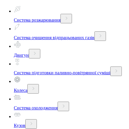
Система розжарювання
Система очищення відпрацьованих газів
Двигун
Система підготовки паливно-повітрянної суміші
Колеса
Система охолодження
Кузов