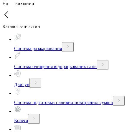
Нд
—
вихідний
Каталог запчастин
Система розжарювання
Система очищення відпрацьованих газів
Двигун
Система підготовки паливно-повітрянної суміші
Колеса