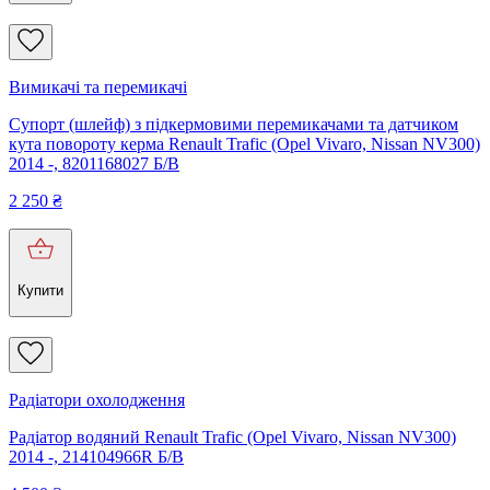
Вимикачі та перемикачі
Супорт (шлейф) з підкермовими перемикачами та датчиком
кута повороту керма Renault Trafic (Opel Vivaro, Nissan NV300)
2014 -, 8201168027 Б/В
2 250
₴
Купити
Радіатори охолодження
Радіатор водяний Renault Trafic (Opel Vivaro, Nissan NV300)
2014 -, 214104966R Б/В