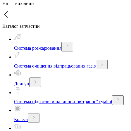
Нд
—
вихідний
Каталог запчастин
Система розжарювання
Система очищення відпрацьованих газів
Двигун
Система підготовки паливно-повітрянної суміші
Колеса