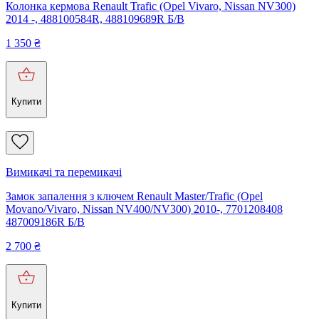
Колонка кермова Renault Trafic (Opel Vivaro, Nissan NV300)
2014 -, 488100584R, 488109689R Б/В
1 350
₴
Купити
Вимикачі та перемикачі
Замок запалення з ключем Renault Master/Trafic (Opel
Movano/Vivaro, Nissan NV400/NV300) 2010-, 7701208408
487009186R Б/В
2 700
₴
Купити