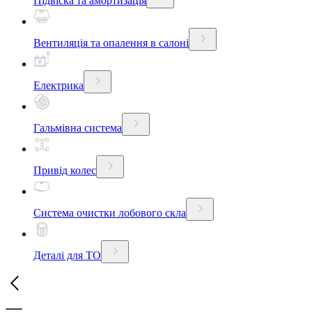
Підвіска та амортизація
Вентиляція та опалення в салоні
Електрика
Гальмівна система
Привід колес
Система очистки лобового скла
Деталі для ТО