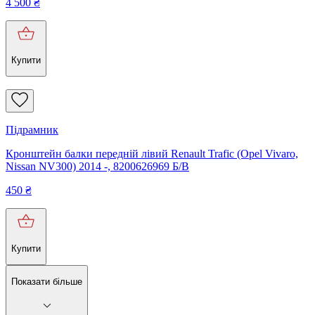
4 500
₴
Купити
Підрамник
Кронштейн балки передній лівий Renault Trafic (Opel Vivaro,
Nissan NV300) 2014 -, 8200626969 Б/В
450
₴
Купити
Показати більше