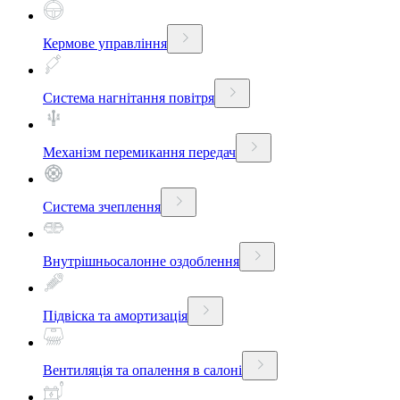
Кермове управління
Система нагнітання повітря
Механізм перемикання передач
Система зчеплення
Внутрішньосалонне оздоблення
Підвіска та амортизація
Вентиляція та опалення в салоні