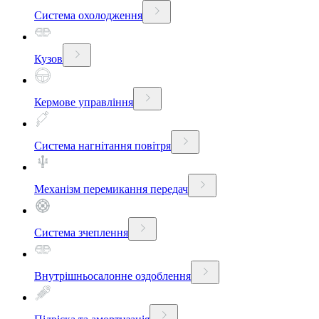
Система охолодження
Кузов
Кермове управління
Система нагнітання повітря
Механізм перемикання передач
Система зчеплення
Внутрішньосалонне оздоблення