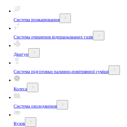
Система розжарювання
Система очищення відпрацьованих газів
Двигун
Система підготовки паливно-повітрянної суміші
Колеса
Система охолодження
Кузов