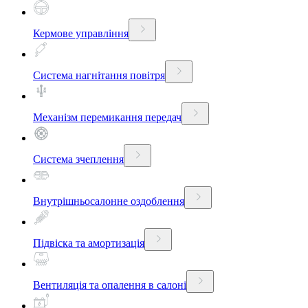
Кермове управління
Система нагнітання повітря
Механізм перемикання передач
Система зчеплення
Внутрішньосалонне оздоблення
Підвіска та амортизація
Вентиляція та опалення в салоні