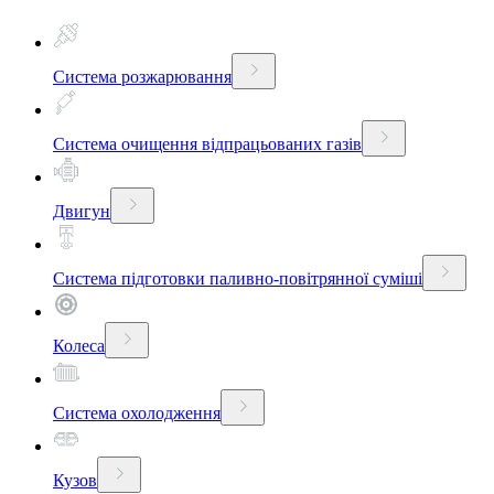
Система розжарювання
Система очищення відпрацьованих газів
Двигун
Система підготовки паливно-повітрянної суміші
Колеса
Система охолодження
Кузов