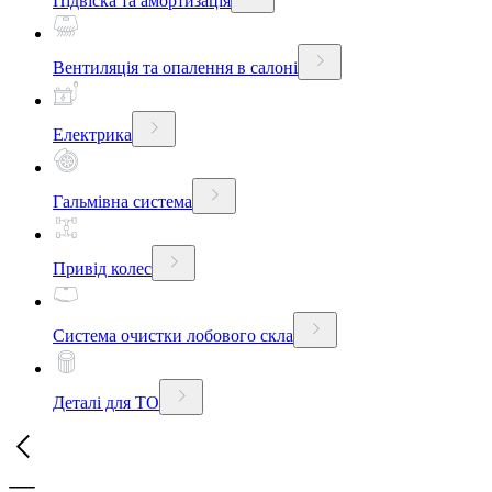
Підвіска та амортизація
Вентиляція та опалення в салоні
Електрика
Гальмівна система
Привід колес
Система очистки лобового скла
Деталі для ТО