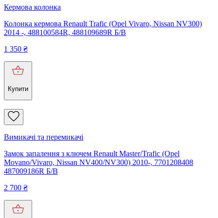
Кермова колонка
Колонка кермова Renault Trafic (Opel Vivaro, Nissan NV300)
2014 -, 488100584R, 488109689R Б/В
1 350
₴
Купити
Вимикачі та перемикачі
Замок запалення з ключем Renault Master/Trafic (Opel
Movano/Vivaro, Nissan NV400/NV300) 2010-, 7701208408
487009186R Б/В
2 700
₴