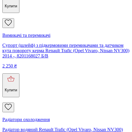
Купити
Вимикачі та перемикачі
Супорт (шлейф) з підкермовими перемикачами та датчиком
кута повороту керма Renault Trafic (Opel Vivaro, Nissan NV300)
2014 -, 8201168027 Б/В
2 250
₴
Купити
Радіатори охолодження
Радіатор водяний Renault Trafic (Opel Vivaro, Nissan NV300)