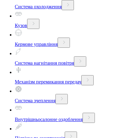
Система охолодження
Кузов
Кермове управління
Система нагнітання повітря
Механізм перемикання передач
Система зчеплення
Внутрішньосалонне оздоблення