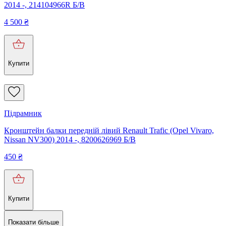
2014 -, 214104966R Б/В
4 500
₴
Купити
Підрамник
Кронштейн балки передній лівий Renault Trafic (Opel Vivaro,
Nissan NV300) 2014 -, 8200626969 Б/В
450
₴
Купити
Показати більше