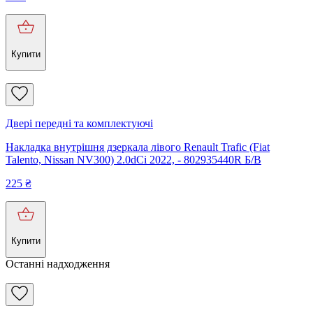
Купити
Двері передні та комплектуючі
Накладка внутрішня дзеркала лівого Renault Trafic (Fiat
Talento, Nissan NV300) 2.0dCi 2022, - 802935440R Б/В
225
₴
Купити
Останні надходження