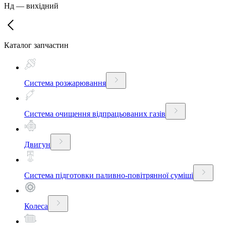
Нд
—
вихідний
Каталог запчастин
Система розжарювання
Система очищення відпрацьованих газів
Двигун
Система підготовки паливно-повітрянної суміші
Колеса