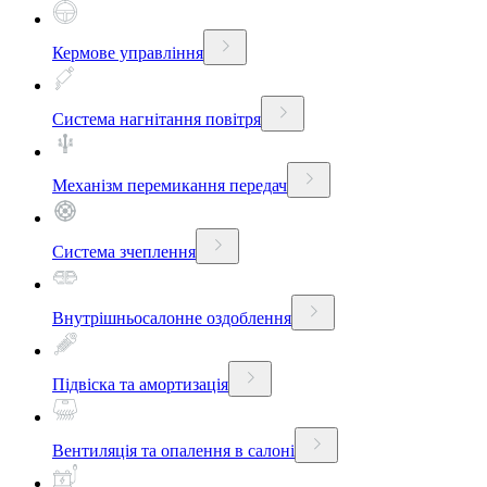
Кермове управління
Система нагнітання повітря
Механізм перемикання передач
Система зчеплення
Внутрішньосалонне оздоблення
Підвіска та амортизація
Вентиляція та опалення в салоні