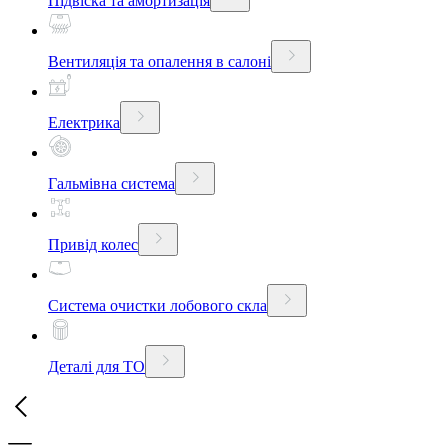
Підвіска та амортизація
Вентиляція та опалення в салоні
Електрика
Гальмівна система
Привід колес
Система очистки лобового скла
Деталі для ТО