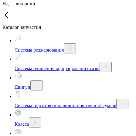
Нд
—
вихідний
Каталог запчастин
Система розжарювання
Система очищення відпрацьованих газів
Двигун
Система підготовки паливно-повітрянної суміші
Колеса