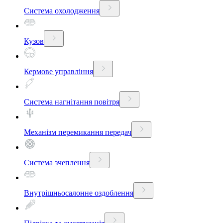
Система охолодження
Кузов
Кермове управління
Система нагнітання повітря
Механізм перемикання передач
Система зчеплення
Внутрішньосалонне оздоблення