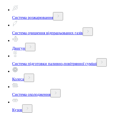
Система розжарювання
Система очищення відпрацьованих газів
Двигун
Система підготовки паливно-повітрянної суміші
Колеса
Система охолодження
Кузов