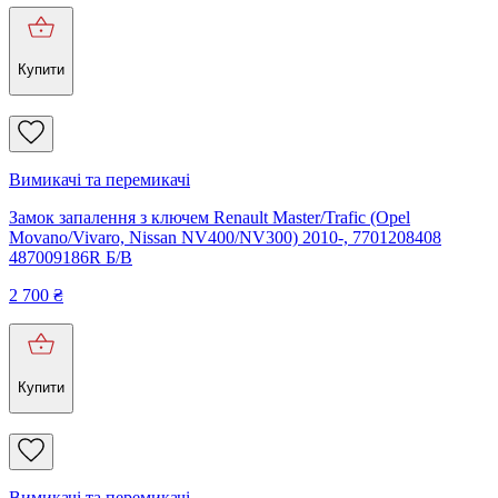
Купити
Вимикачі та перемикачі
Замок запалення з ключем Renault Master/Trafic (Opel
Movano/Vivaro, Nissan NV400/NV300) 2010-, 7701208408
487009186R Б/В
2 700
₴
Купити
Вимикачі та перемикачі