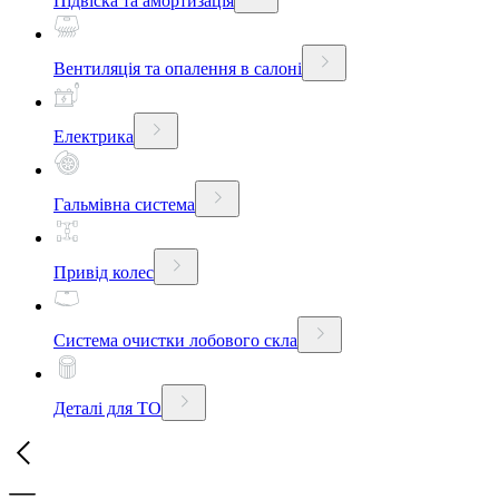
Підвіска та амортизація
Вентиляція та опалення в салоні
Електрика
Гальмівна система
Привід колес
Система очистки лобового скла
Деталі для ТО