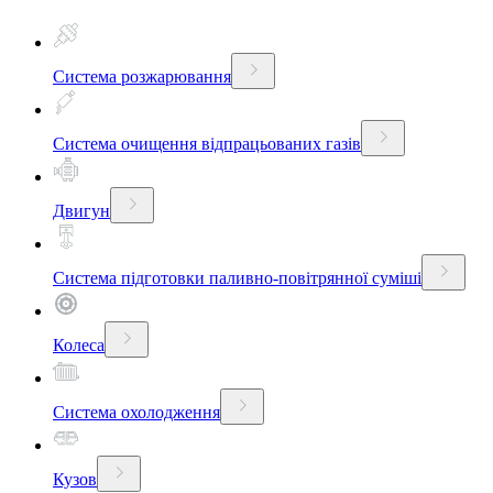
Система розжарювання
Система очищення відпрацьованих газів
Двигун
Система підготовки паливно-повітрянної суміші
Колеса
Система охолодження
Кузов