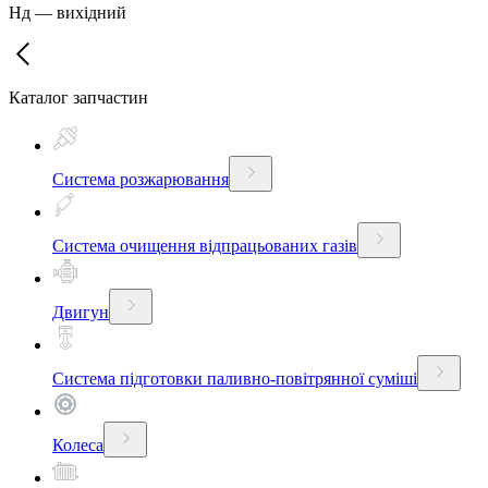
Нд
—
вихідний
Каталог запчастин
Система розжарювання
Система очищення відпрацьованих газів
Двигун
Система підготовки паливно-повітрянної суміші
Колеса