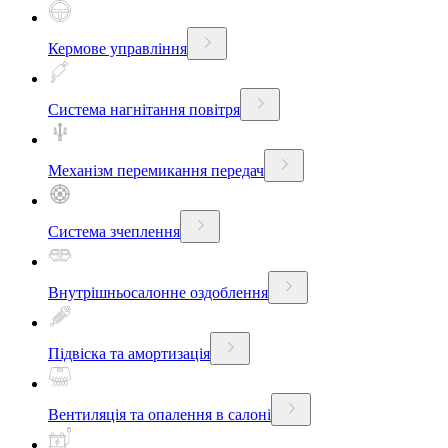
Кермове управління
Система нагнітання повітря
Механізм перемикання передач
Система зчеплення
Внутрішньосалонне оздоблення
Підвіска та амортизація
Вентиляція та опалення в салоні