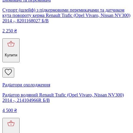
Супорт (шлейф) з підкермовими перемикачами та датчиком
кута повороту керма Renault Trafic (Opel Vivaro, Nissan NV300)
2014 -, 8201168027 Б/В
2 250
₴
Купити
Радіатори охолодження
Радіатор водяний Renault Trafic (Opel Vivaro, Nissan NV300)
2014 -, 214104966R Б/В
4 500
₴