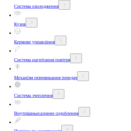
Система охолодження
Кузов
Кермове управління
Система нагнітання повітря
Механізм перемикання передач
Система зчеплення
Внутрішньосалонне оздоблення