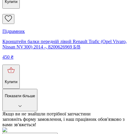
Купити
Підрамник
Кронштейн балки передній лівий Renault Trafic (Opel Vivaro,
Nissan NV300) 2014 -, 8200626969 Б/В
450
₴
Купити
Показати більше
Якщо ви не знайшли потрібної запчастини
заповніть форму замовлення, і наш працівник обов'язково з
вами зв'яжеться!