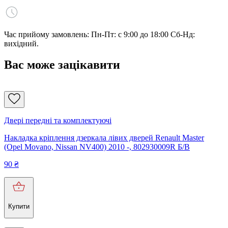
Час прийому замовлень: Пн-Пт: с 9:00 до 18:00 Сб-Нд:
вихідний.
Вас може зацікавити
Двері передні та комплектуючі
Накладка кріплення дзеркала лівих дверей Renault Master
(Opel Movano, Nissan NV400) 2010 -, 802930009R Б/В
90
₴
Купити