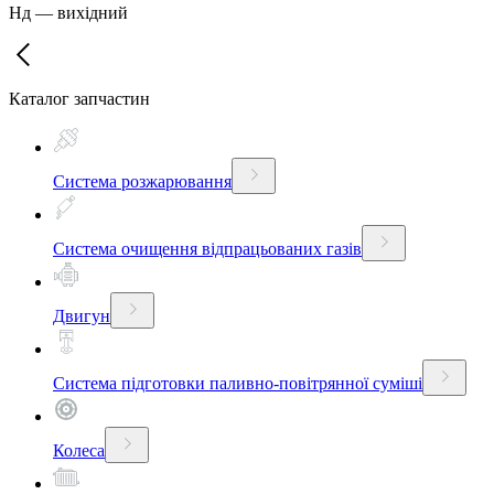
Нд
—
вихідний
Каталог запчастин
Система розжарювання
Система очищення відпрацьованих газів
Двигун
Система підготовки паливно-повітрянної суміші
Колеса