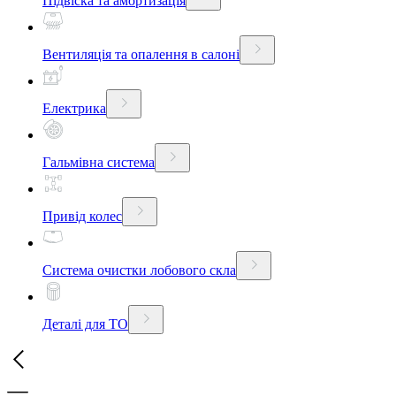
Підвіска та амортизація
Вентиляція та опалення в салоні
Електрика
Гальмівна система
Привід колес
Система очистки лобового скла
Деталі для ТО