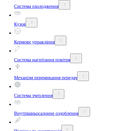
Система охолодження
Кузов
Кермове управління
Система нагнітання повітря
Механізм перемикання передач
Система зчеплення
Внутрішньосалонне оздоблення