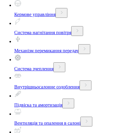
Кермове управління
Система нагнітання повітря
Механізм перемикання передач
Система зчеплення
Внутрішньосалонне оздоблення
Підвіска та амортизація
Вентиляція та опалення в салоні