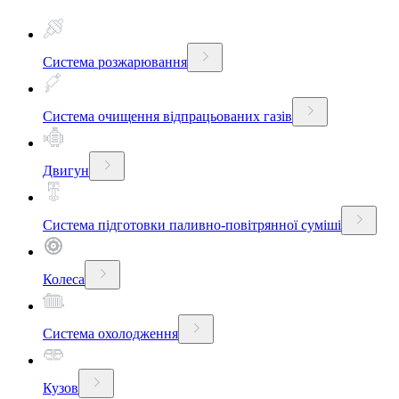
Система розжарювання
Система очищення відпрацьованих газів
Двигун
Система підготовки паливно-повітрянної суміші
Колеса
Система охолодження
Кузов