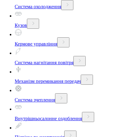
Система охолодження
Кузов
Кермове управління
Система нагнітання повітря
Механізм перемикання передач
Система зчеплення
Внутрішньосалонне оздоблення