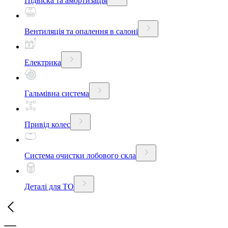
Підвіска та амортизація
Вентиляція та опалення в салоні
Електрика
Гальмівна система
Привід колес
Система очистки лобового скла
Деталі для ТО