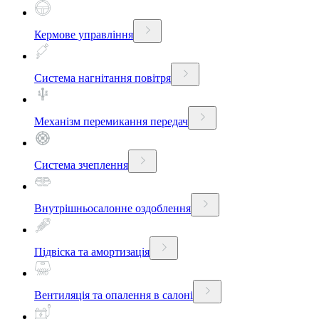
Кермове управління
Система нагнітання повітря
Механізм перемикання передач
Система зчеплення
Внутрішньосалонне оздоблення
Підвіска та амортизація
Вентиляція та опалення в салоні