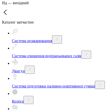
Нд
—
вихідний
Каталог запчастин
Система розжарювання
Система очищення відпрацьованих газів
Двигун
Система підготовки паливно-повітрянної суміші
Колеса