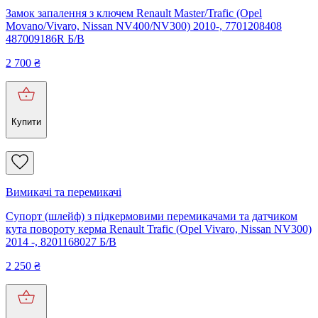
Замок запалення з ключем Renault Master/Trafic (Opel
Movano/Vivaro, Nissan NV400/NV300) 2010-, 7701208408
487009186R Б/В
2 700
₴
Купити
Вимикачі та перемикачі
Супорт (шлейф) з підкермовими перемикачами та датчиком
кута повороту керма Renault Trafic (Opel Vivaro, Nissan NV300)
2014 -, 8201168027 Б/В
2 250
₴