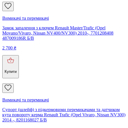
Вимикачі та перемикачі
Замок запалення з ключем Renault Master/Trafic (Opel
Movano/Vivaro, Nissan NV400/NV300) 2010-, 7701208408
487009186R Б/В
2 700
₴
Купити
Вимикачі та перемикачі
Супорт (шлейф) з підкермовими перемикачами та датчиком
кута повороту керма Renault Trafic (Opel Vivaro, Nissan NV300)
2014 -, 8201168027 Б/В