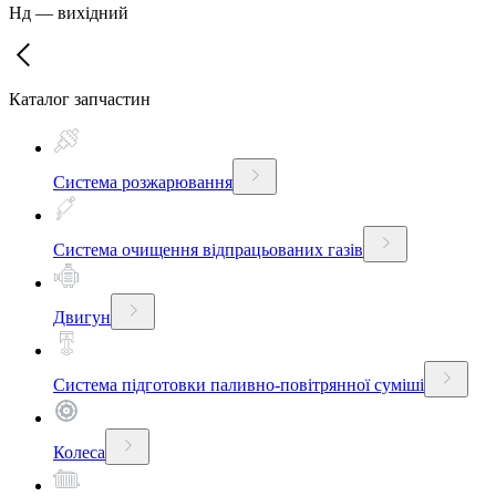
Нд
—
вихідний
Каталог запчастин
Система розжарювання
Система очищення відпрацьованих газів
Двигун
Система підготовки паливно-повітрянної суміші
Колеса