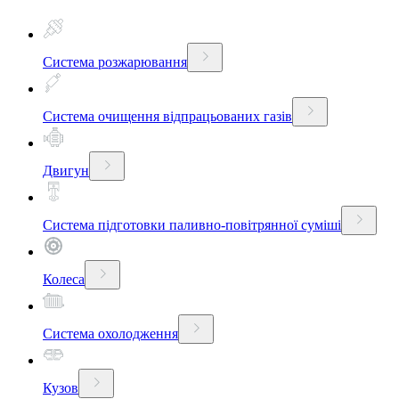
Система розжарювання
Система очищення відпрацьованих газів
Двигун
Система підготовки паливно-повітрянної суміші
Колеса
Система охолодження
Кузов