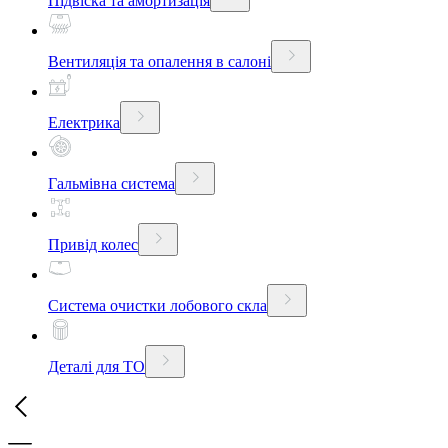
Підвіска та амортизація
Вентиляція та опалення в салоні
Електрика
Гальмівна система
Привід колес
Система очистки лобового скла
Деталі для ТО