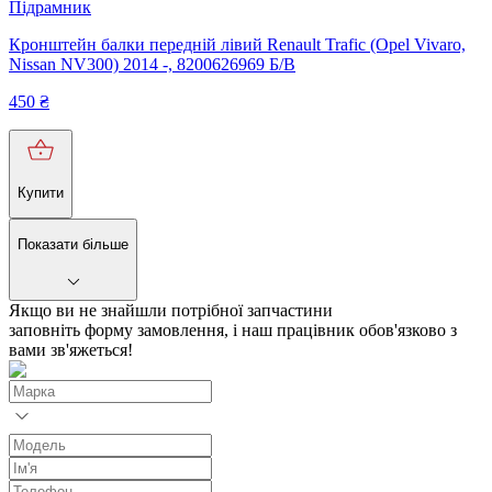
Підрамник
Кронштейн балки передній лівий Renault Trafic (Opel Vivaro,
Nissan NV300) 2014 -, 8200626969 Б/В
450
₴
Купити
Показати більше
Якщо ви не знайшли потрібної запчастини
заповніть форму замовлення, і наш працівник обов'язково з
вами зв'яжеться!