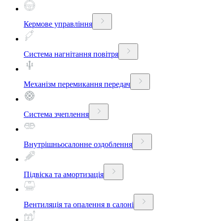
Кермове управління
Система нагнітання повітря
Механізм перемикання передач
Система зчеплення
Внутрішньосалонне оздоблення
Підвіска та амортизація
Вентиляція та опалення в салоні