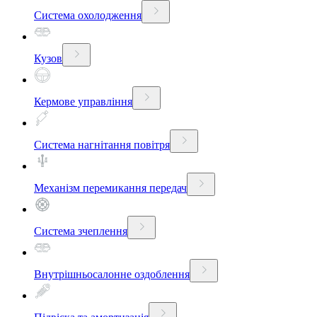
Система охолодження
Кузов
Кермове управління
Система нагнітання повітря
Механізм перемикання передач
Система зчеплення
Внутрішньосалонне оздоблення