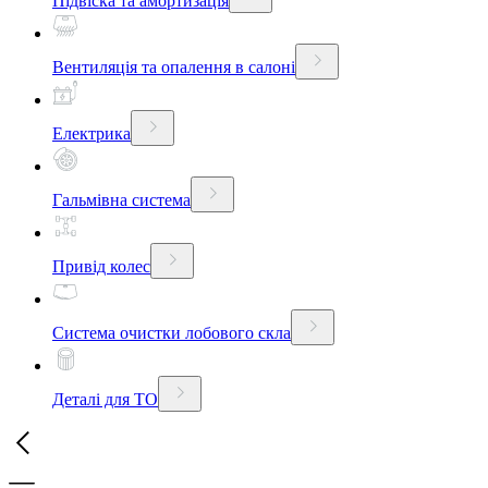
Підвіска та амортизація
Вентиляція та опалення в салоні
Електрика
Гальмівна система
Привід колес
Система очистки лобового скла
Деталі для ТО