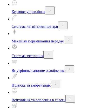
Кермове управління
Система нагнітання повітря
Механізм перемикання передач
Система зчеплення
Внутрішньосалонне оздоблення
Підвіска та амортизація
Вентиляція та опалення в салоні