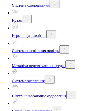
Система охолодження
Кузов
Кермове управління
Система нагнітання повітря
Механізм перемикання передач
Система зчеплення
Внутрішньосалонне оздоблення