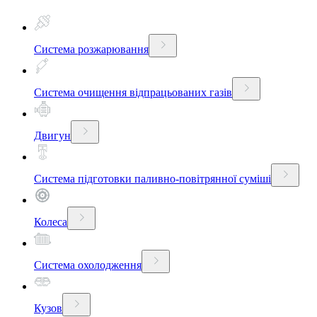
Система розжарювання
Система очищення відпрацьованих газів
Двигун
Система підготовки паливно-повітрянної суміші
Колеса
Система охолодження
Кузов