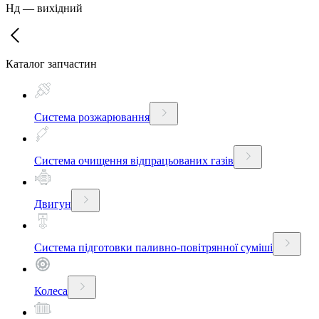
Нд
—
вихідний
Каталог запчастин
Система розжарювання
Система очищення відпрацьованих газів
Двигун
Система підготовки паливно-повітрянної суміші
Колеса