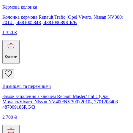
Кермова колонка
Колонка кермова Renault Trafic (Opel Vivaro, Nissan NV300)
2014 -, 488100584R, 488109689R Б/В
1 350
₴
Купити
Вимикачі та перемикачі
Замок запалення з ключем Renault Master/Trafic (Opel
Movano/Vivaro, Nissan NV400/NV300) 2010-, 7701208408
487009186R Б/В
2 700
₴