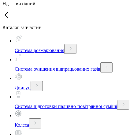
Нд
—
вихідний
Каталог запчастин
Система розжарювання
Система очищення відпрацьованих газів
Двигун
Система підготовки паливно-повітрянної суміші
Колеса