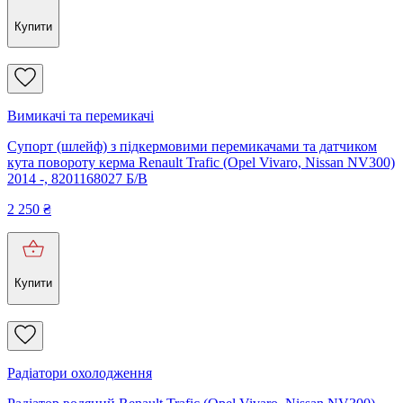
Купити
Вимикачі та перемикачі
Супорт (шлейф) з підкермовими перемикачами та датчиком
кута повороту керма Renault Trafic (Opel Vivaro, Nissan NV300)
2014 -, 8201168027 Б/В
2 250
₴
Купити
Радіатори охолодження