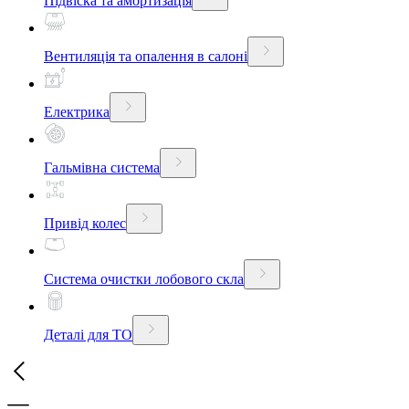
Підвіска та амортизація
Вентиляція та опалення в салоні
Електрика
Гальмівна система
Привід колес
Система очистки лобового скла
Деталі для ТО