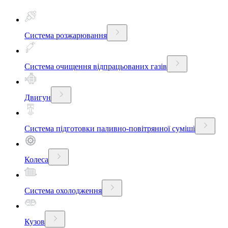
Система розжарювання
Система очищення відпрацьованих газів
Двигун
Система підготовки паливно-повітрянної суміші
Колеса
Система охолодження
Кузов