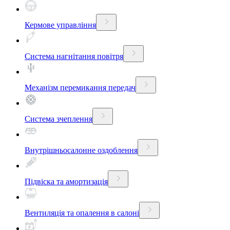
Кермове управління
Система нагнітання повітря
Механізм перемикання передач
Система зчеплення
Внутрішньосалонне оздоблення
Підвіска та амортизація
Вентиляція та опалення в салоні