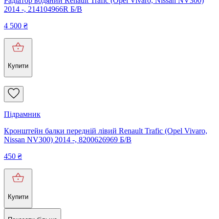
Радіатор водяний Renault Trafic (Opel Vivaro, Nissan NV300)
2014 -, 214104966R Б/В
4 500
₴
Купити
Підрамник
Кронштейн балки передній лівий Renault Trafic (Opel Vivaro,
Nissan NV300) 2014 -, 8200626969 Б/В
450
₴
Купити