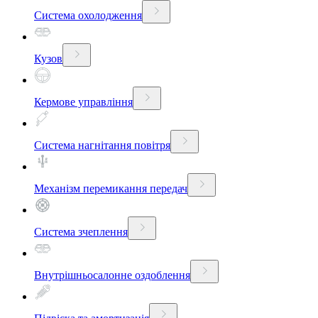
Система охолодження
Кузов
Кермове управління
Система нагнітання повітря
Механізм перемикання передач
Система зчеплення
Внутрішньосалонне оздоблення