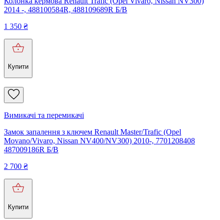
Колонка кермова Renault Trafic (Opel Vivaro, Nissan NV300)
2014 -, 488100584R, 488109689R Б/В
1 350
₴
Купити
Вимикачі та перемикачі
Замок запалення з ключем Renault Master/Trafic (Opel
Movano/Vivaro, Nissan NV400/NV300) 2010-, 7701208408
487009186R Б/В
2 700
₴
Купити