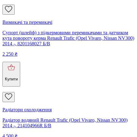
Вимикачі та перемикачі
Супорт (шлейф) з підкермовими перемикачами та датчиком
кута повороту керма Renault Trafic (Opel Vivaro, Nissan NV300)
2014 -, 8201168027 Б/В
2 250
₴
Купити
Радіатори охолодження
Радіатор водяний Renault Trafic (Opel Vivaro, Nissan NV300)
2014 -, 214104966R Б/В
4 500
₴