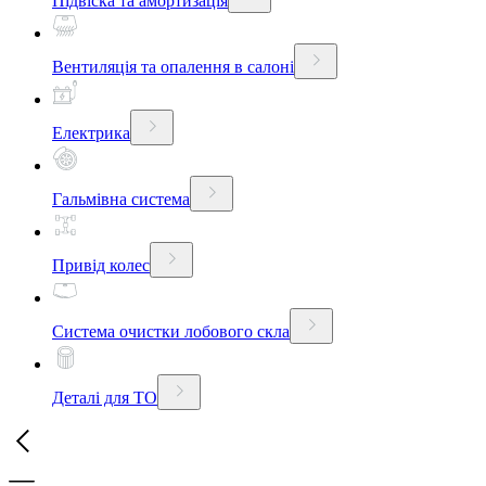
Підвіска та амортизація
Вентиляція та опалення в салоні
Електрика
Гальмівна система
Привід колес
Система очистки лобового скла
Деталі для ТО