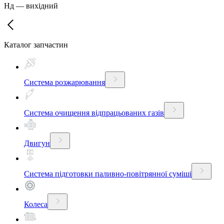
Нд
—
вихідний
Каталог запчастин
Система розжарювання
Система очищення відпрацьованих газів
Двигун
Система підготовки паливно-повітрянної суміші
Колеса