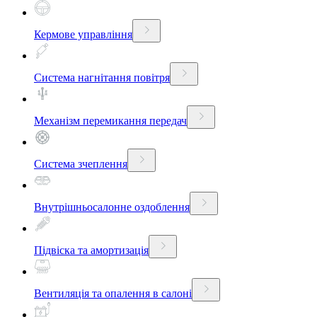
Кермове управління
Система нагнітання повітря
Механізм перемикання передач
Система зчеплення
Внутрішньосалонне оздоблення
Підвіска та амортизація
Вентиляція та опалення в салоні