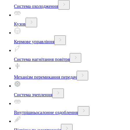
Система охолодження
Кузов
Кермове управління
Система нагнітання повітря
Механізм перемикання передач
Система зчеплення
Внутрішньосалонне оздоблення