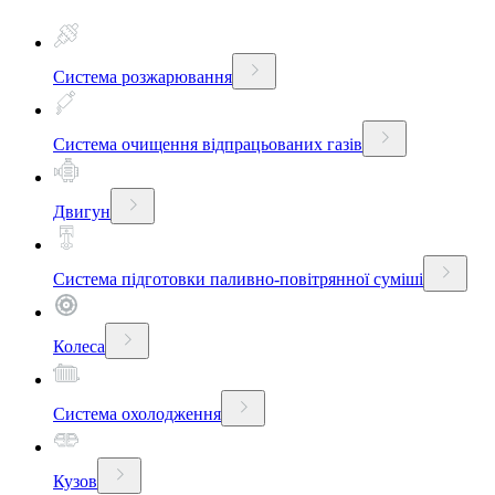
Система розжарювання
Система очищення відпрацьованих газів
Двигун
Система підготовки паливно-повітрянної суміші
Колеса
Система охолодження
Кузов