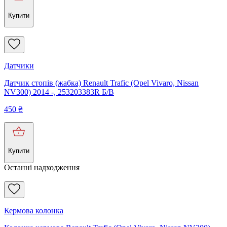
Купити
Датчики
Датчик стопів (жабка) Renault Trafic (Opel Vivaro, Nissan
NV300) 2014 -, 253203383R Б/В
450
₴
Купити
Останні надходження
Кермова колонка