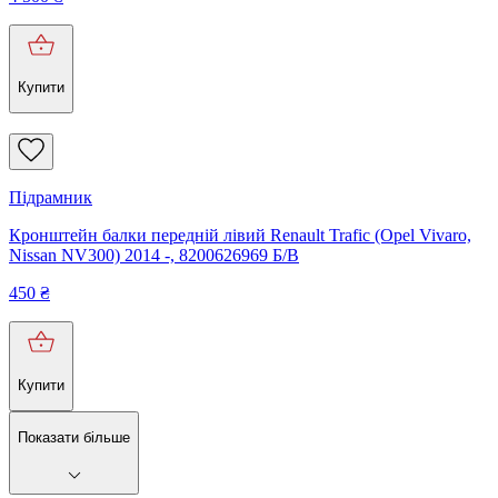
Купити
Підрамник
Кронштейн балки передній лівий Renault Trafic (Opel Vivaro,
Nissan NV300) 2014 -, 8200626969 Б/В
450
₴
Купити
Показати більше