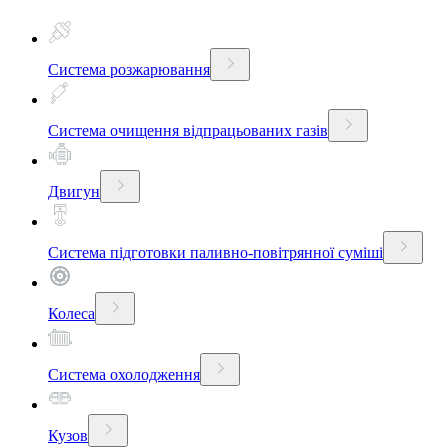
Система розжарювання
Система очищення відпрацьованих газів
Двигун
Система підготовки паливно-повітрянної суміші
Колеса
Система охолодження
Кузов