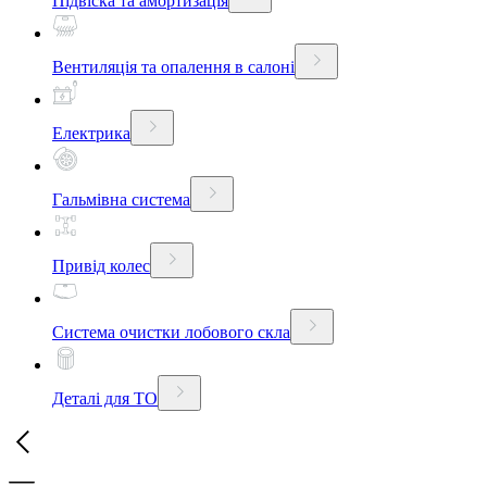
Підвіска та амортизація
Вентиляція та опалення в салоні
Електрика
Гальмівна система
Привід колес
Система очистки лобового скла
Деталі для ТО