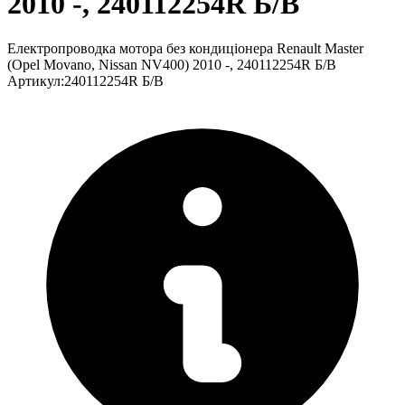
2010 -, 240112254R Б/В
Електропроводка мотора без кондиціонера Renault Master
(Opel Movano, Nissan NV400) 2010 -, 240112254R Б/В
Артикул
:
240112254R Б/В