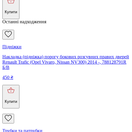
Купити
Останні надходження
Підніжки
Накладка (підніжка) порогу бокових розсувних правих дверей
Renault Trafic (Opel Vivaro, Nissan NV300) 2014 -, 788128791R
Б/В
450
₴
Купити
Трубки та патрубки