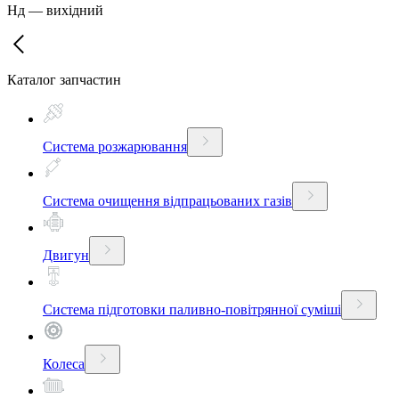
Нд
—
вихідний
Каталог запчастин
Система розжарювання
Система очищення відпрацьованих газів
Двигун
Система підготовки паливно-повітрянної суміші
Колеса