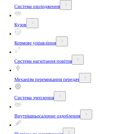
Система охолодження
Кузов
Кермове управління
Система нагнітання повітря
Механізм перемикання передач
Система зчеплення
Внутрішньосалонне оздоблення