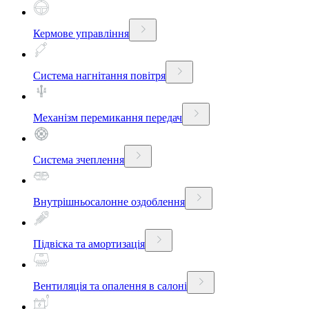
Кермове управління
Система нагнітання повітря
Механізм перемикання передач
Система зчеплення
Внутрішньосалонне оздоблення
Підвіска та амортизація
Вентиляція та опалення в салоні