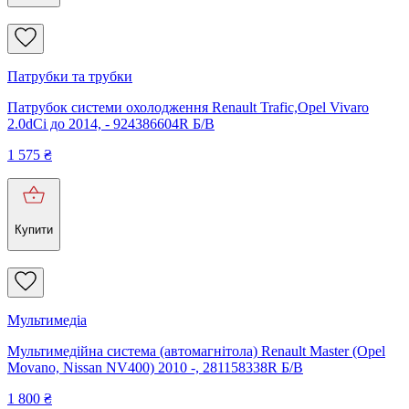
Патрубки та трубки
Патрубок системи охолодження Renault Trafic,Opel Vivaro
2.0dCi до 2014, - 924386604R Б/В
1 575
₴
Купити
Мультимедіа
Мультимедійна система (автомагнітола) Renault Master (Opel
Movano, Nissan NV400) 2010 -, 281158338R Б/В
1 800
₴