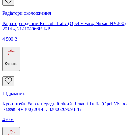
Радіатори охолодження
Радіатор водяний Renault Trafic (Opel Vivaro, Nissan NV300)
2014 -, 214104966R Б/В
4 500
₴
Купити
Підрамник
Кронштейн балки передній лівий Renault Trafic (Opel Vivaro,
Nissan NV300) 2014 -, 8200626969 Б/В
450
₴