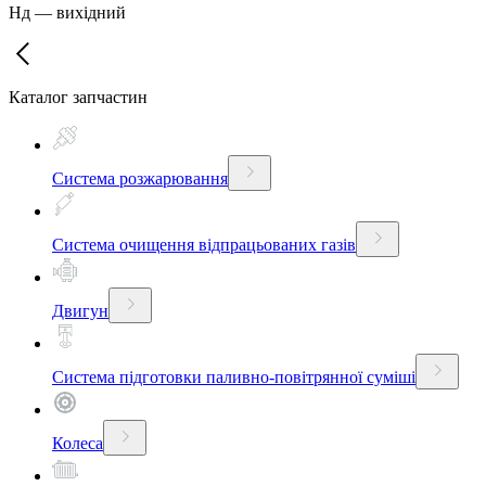
Нд
—
вихідний
Каталог запчастин
Система розжарювання
Система очищення відпрацьованих газів
Двигун
Система підготовки паливно-повітрянної суміші
Колеса