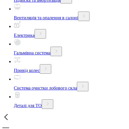
Підвіска та амортизація
Вентиляція та опалення в салоні
Електрика
Гальмівна система
Привід колес
Система очистки лобового скла
Деталі для ТО