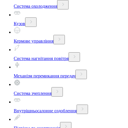
Система охолодження
Кузов
Кермове управління
Система нагнітання повітря
Механізм перемикання передач
Система зчеплення
Внутрішньосалонне оздоблення