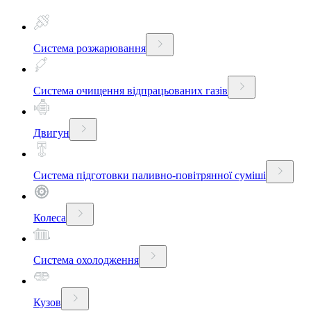
Система розжарювання
Система очищення відпрацьованих газів
Двигун
Система підготовки паливно-повітрянної суміші
Колеса
Система охолодження
Кузов