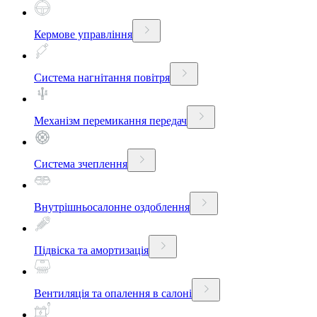
Кермове управління
Система нагнітання повітря
Механізм перемикання передач
Система зчеплення
Внутрішньосалонне оздоблення
Підвіска та амортизація
Вентиляція та опалення в салоні