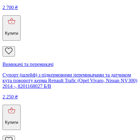
2 700
₴
Купити
Вимикачі та перемикачі
Супорт (шлейф) з підкермовими перемикачами та датчиком
кута повороту керма Renault Trafic (Opel Vivaro, Nissan NV300)
2014 -, 8201168027 Б/В
2 250
₴
Купити