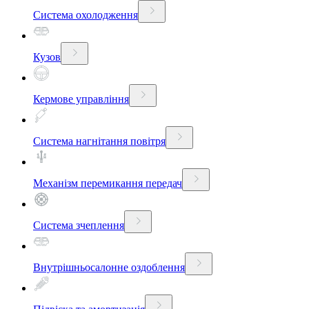
Система охолодження
Кузов
Кермове управління
Система нагнітання повітря
Механізм перемикання передач
Система зчеплення
Внутрішньосалонне оздоблення