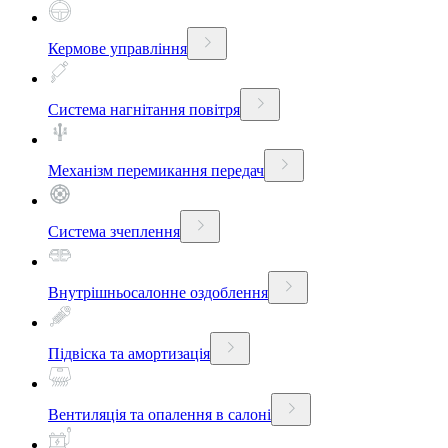
Кермове управління
Система нагнітання повітря
Механізм перемикання передач
Система зчеплення
Внутрішньосалонне оздоблення
Підвіска та амортизація
Вентиляція та опалення в салоні