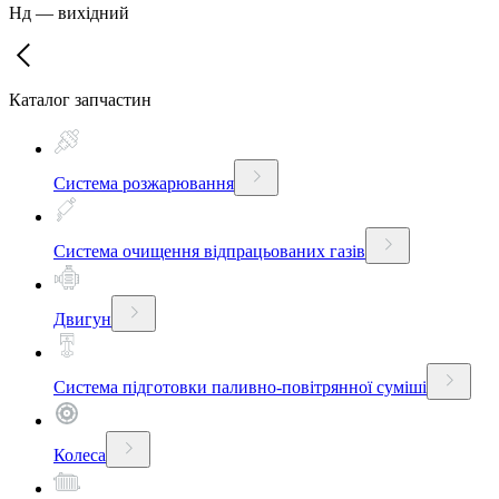
Нд
—
вихідний
Каталог запчастин
Система розжарювання
Система очищення відпрацьованих газів
Двигун
Система підготовки паливно-повітрянної суміші
Колеса