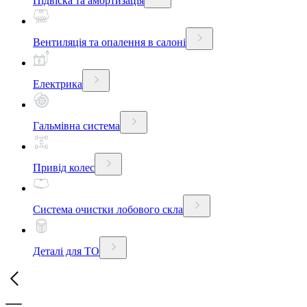
Підвіска та амортизація
Вентиляція та опалення в салоні
Електрика
Гальмівна система
Привід колес
Система очистки лобового скла
Деталі для ТО