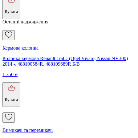
Купити
Останні надходження
Кермова колонка
Колонка кермова Renault Trafic (Opel Vivaro, Nissan NV300)
2014 -, 488100584R, 488109689R Б/В
1 350
₴
Купити
Вимикачі та перемикачі