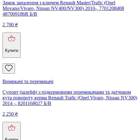
Замок запалення з ключем Renault Master/Trafic (Opel
Movano/Vivaro, Nissan NV400/NV300) 2010-, 7701208408
487009186R Б/В
2 700
₴
Купити
Вимикачі та перемикачі
Супорт (шлейф) з підкермовими перемикачами та датчиком
кута повороту керма Renault Trafic (Opel Vivaro, Nissan NV300)
2014 -, 8201168027 Б/В
2 250
₴
Купити