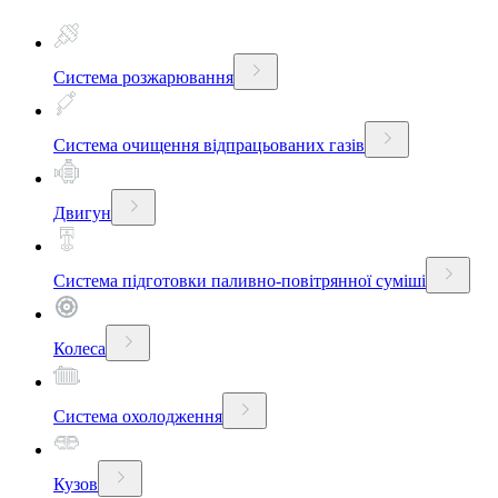
Система розжарювання
Система очищення відпрацьованих газів
Двигун
Система підготовки паливно-повітрянної суміші
Колеса
Система охолодження
Кузов