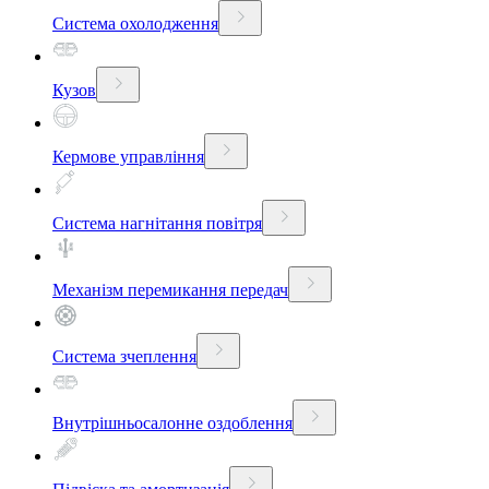
Система охолодження
Кузов
Кермове управління
Система нагнітання повітря
Механізм перемикання передач
Система зчеплення
Внутрішньосалонне оздоблення