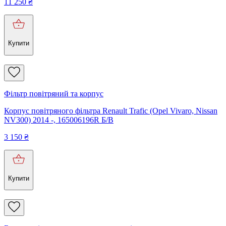
11 250
₴
Купити
Фільтр повітряний та корпус
Корпус повітряного фільтра Renault Trafic (Opel Vivaro, Nissan
NV300) 2014 -, 165006196R Б/В
3 150
₴
Купити