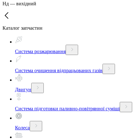
Нд
—
вихідний
Каталог запчастин
Система розжарювання
Система очищення відпрацьованих газів
Двигун
Система підготовки паливно-повітрянної суміші
Колеса