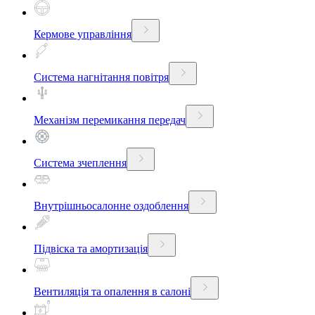
Кермове управління
Система нагнітання повітря
Механізм перемикання передач
Система зчеплення
Внутрішньосалонне оздоблення
Підвіска та амортизація
Вентиляція та опалення в салоні