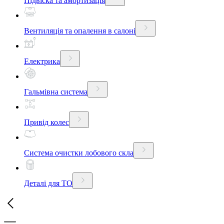
Підвіска та амортизація
Вентиляція та опалення в салоні
Електрика
Гальмівна система
Привід колес
Система очистки лобового скла
Деталі для ТО