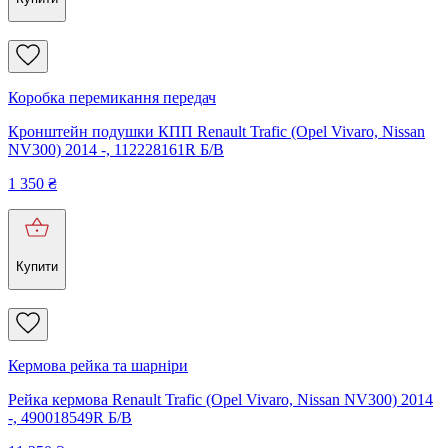
Коробка перемикання передач
Кронштейн подушки КПП Renault Trafic (Opel Vivaro, Nissan
NV300) 2014 -, 112228161R Б/В
1 350
₴
Купити
Кермова рейка та шарніри
Рейка кермова Renault Trafic (Opel Vivaro, Nissan NV300) 2014
-, 490018549R Б/В