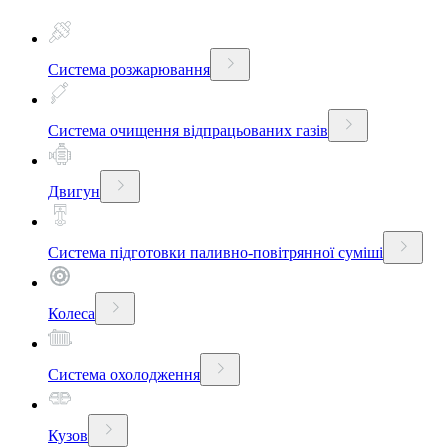
Система розжарювання
Система очищення відпрацьованих газів
Двигун
Система підготовки паливно-повітрянної суміші
Колеса
Система охолодження
Кузов