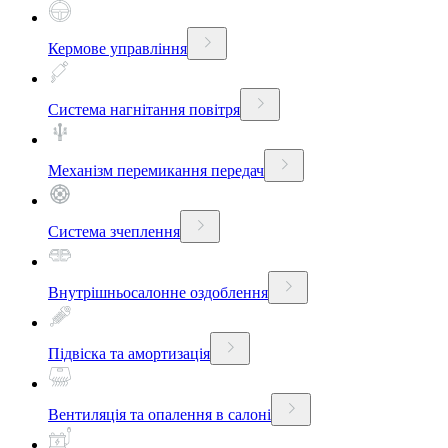
Кермове управління
Система нагнітання повітря
Механізм перемикання передач
Система зчеплення
Внутрішньосалонне оздоблення
Підвіска та амортизація
Вентиляція та опалення в салоні