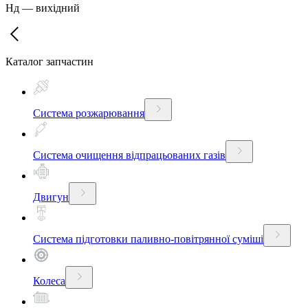
Нд
—
вихідний
Каталог запчастин
Система розжарювання
Система очищення відпрацьованих газів
Двигун
Система підготовки паливно-повітрянної суміші
Колеса