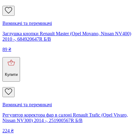
Вимикачі та перемикачі
Заглушка кнопки Renault Master (Opel Movano, Nissan NV400)
2010 -, 684920647R Б/В
89
₴
Купити
Вимикачі та перемикачі
Регулятор коректора фар в салоні Renault Trafic (Opel Vivaro,
Nissan NV300) 2014 -, 251900567R Б/В
224
₴