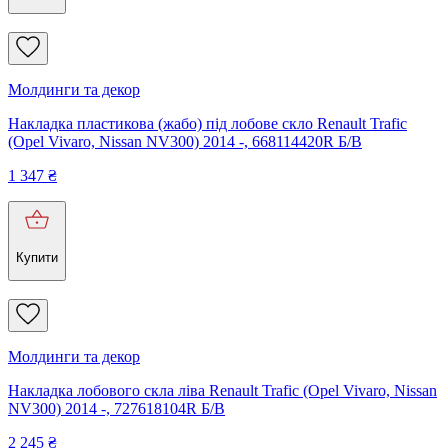
Молдинги та декор
Накладка пластикова (жабо) під лобове скло Renault Trafic
(Opel Vivaro, Nissan NV300) 2014 -, 668114420R Б/В
1 347
₴
Купити
Молдинги та декор
Накладка лобового скла ліва Renault Trafic (Opel Vivaro, Nissan
NV300) 2014 -, 727618104R Б/В
2 245
₴