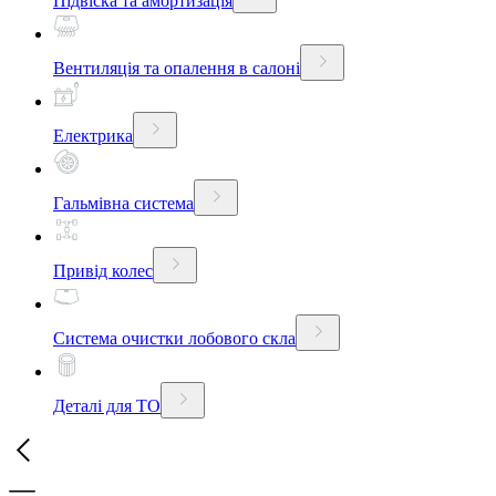
Підвіска та амортизація
Вентиляція та опалення в салоні
Електрика
Гальмівна система
Привід колес
Система очистки лобового скла
Деталі для ТО