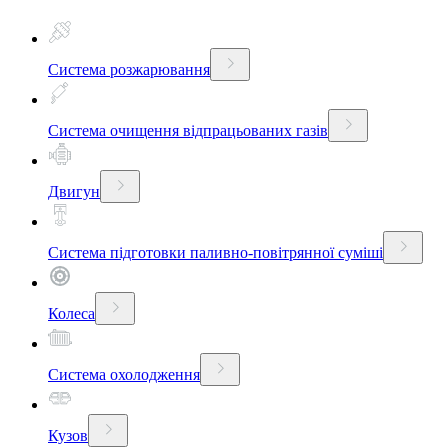
Система розжарювання
Система очищення відпрацьованих газів
Двигун
Система підготовки паливно-повітрянної суміші
Колеса
Система охолодження
Кузов