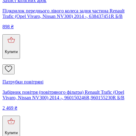
Захист колісних арок
Підкрилок переднього лівого колеса задня частина Renault
Trafic (Opel Vivaro, Nissan NV300) 2014 -, 638437451R Б/В
898
₴
Купити
Патрубки повітряні
Забірник повітря (повітряного фільтра) Renault Trafic (Opel
Vivaro, Nissan NV300) 2014 -, 960150246R,960155230R Б/В
2 469
₴
Купити