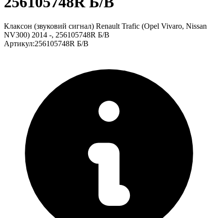
256105748R Б/В
Клаксон (звуковий сигнал) Renault Trafic (Opel Vivaro, Nissan
NV300) 2014 -, 256105748R Б/В
Артикул
:
256105748R Б/В