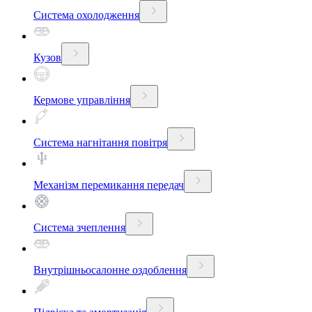
Система охолодження
Кузов
Кермове управління
Система нагнітання повітря
Механізм перемикання передач
Система зчеплення
Внутрішньосалонне оздоблення