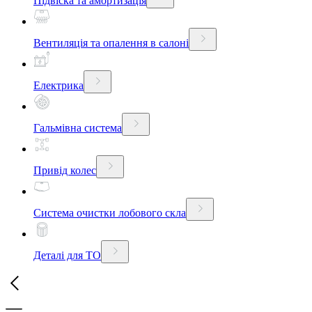
Підвіска та амортизація
Вентиляція та опалення в салоні
Електрика
Гальмівна система
Привід колес
Система очистки лобового скла
Деталі для ТО