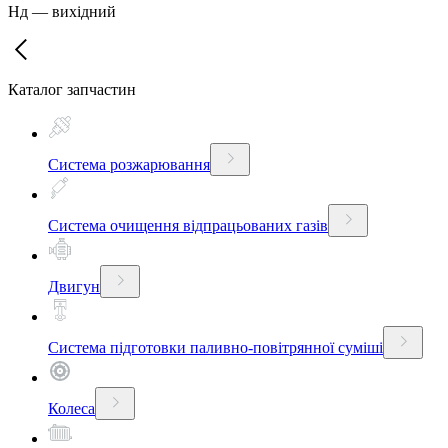
Нд
—
вихідний
Каталог запчастин
Система розжарювання
Система очищення відпрацьованих газів
Двигун
Система підготовки паливно-повітрянної суміші
Колеса