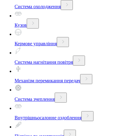
Система охолодження
Кузов
Кермове управління
Система нагнітання повітря
Механізм перемикання передач
Система зчеплення
Внутрішньосалонне оздоблення