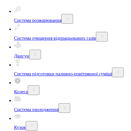
Система розжарювання
Система очищення відпрацьованих газів
Двигун
Система підготовки паливно-повітрянної суміші
Колеса
Система охолодження
Кузов