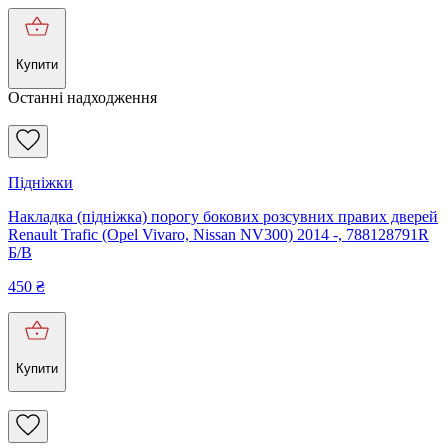
Купити
Останні надходження
Підніжки
Накладка (підніжка) порогу бокових розсувних правих дверей
Renault Trafic (Opel Vivaro, Nissan NV300) 2014 -, 788128791R
Б/В
450
₴
Купити