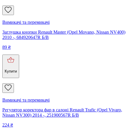
Вимикачі та перемикачі
Заглушка кнопки Renault Master (Opel Movano, Nissan NV400)
2010 -, 684920647R Б/В
89
₴
Купити
Вимикачі та перемикачі
Регулятор коректора фар в салоні Renault Trafic (Opel Vivaro,
Nissan NV300) 2014 -, 251900567R Б/В
224
₴