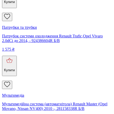
Купити
Патрубки та трубки
Патрубок системи охолодження Renault Trafic,Opel Vivaro
2.0dCi до 2014, - 924386604R Б/В
1 575
₴
Купити
Мультимедіа
Мультимедійна система (автомагнітола) Renault Master (Opel
Movano, Nissan NV400) 2010 -, 281158338R Б/В