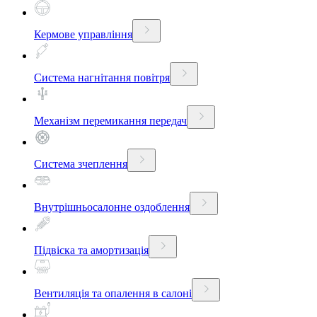
Кермове управління
Система нагнітання повітря
Механізм перемикання передач
Система зчеплення
Внутрішньосалонне оздоблення
Підвіска та амортизація
Вентиляція та опалення в салоні