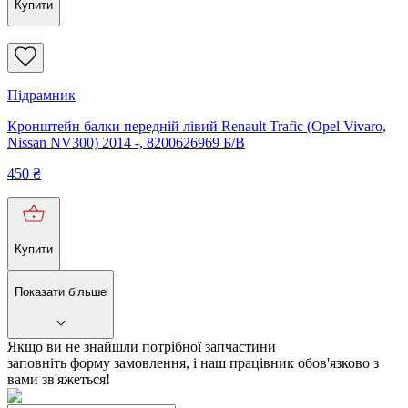
Купити
Підрамник
Кронштейн балки передній лівий Renault Trafic (Opel Vivaro,
Nissan NV300) 2014 -, 8200626969 Б/В
450
₴
Купити
Показати більше
Якщо ви не знайшли потрібної запчастини
заповніть форму замовлення, і наш працівник обов'язково з
вами зв'яжеться!