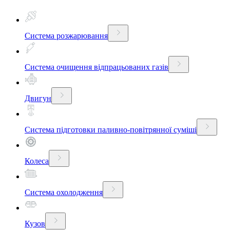
Система розжарювання
Система очищення відпрацьованих газів
Двигун
Система підготовки паливно-повітрянної суміші
Колеса
Система охолодження
Кузов