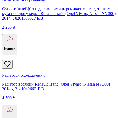
Супорт (шлейф) з підкермовими перемикачами та датчиком
кута повороту керма Renault Trafic (Opel Vivaro, Nissan NV300)
2014 -, 8201168027 Б/В
2 250
₴
Купити
Радіатори охолодження
Радіатор водяний Renault Trafic (Opel Vivaro, Nissan NV300)
2014 -, 214104966R Б/В
4 500
₴