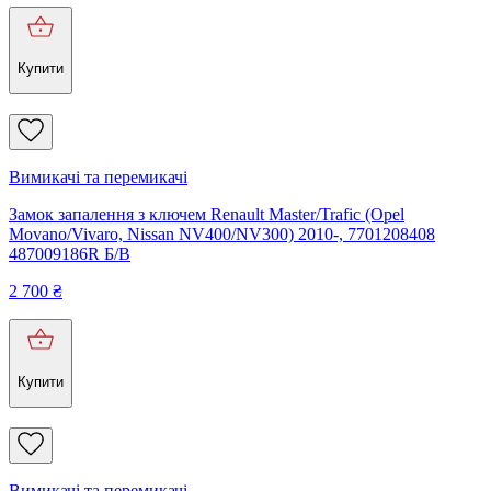
Купити
Вимикачі та перемикачі
Замок запалення з ключем Renault Master/Trafic (Opel
Movano/Vivaro, Nissan NV400/NV300) 2010-, 7701208408
487009186R Б/В
2 700
₴
Купити
Вимикачі та перемикачі