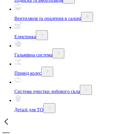
Підвіска та амортизація
Вентиляція та опалення в салоні
Електрика
Гальмівна система
Привід колес
Система очистки лобового скла
Деталі для ТО