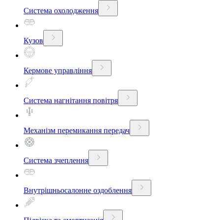
Система охолодження
Кузов
Кермове управління
Система нагнітання повітря
Механізм перемикання передач
Система зчеплення
Внутрішньосалонне оздоблення