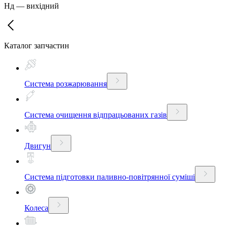
Нд
—
вихідний
Каталог запчастин
Система розжарювання
Система очищення відпрацьованих газів
Двигун
Система підготовки паливно-повітрянної суміші
Колеса