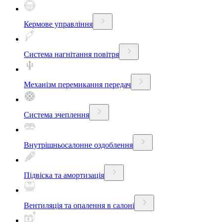
Кермове управління
Система нагнітання повітря
Механізм перемикання передач
Система зчеплення
Внутрішньосалонне оздоблення
Підвіска та амортизація
Вентиляція та опалення в салоні