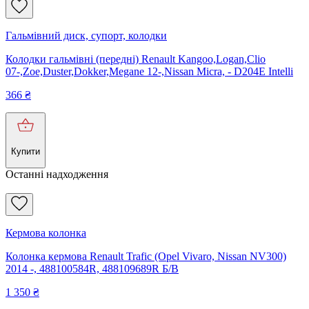
Гальмівний диск, супорт, колодки
Колодки гальмівні (передні) Renault Kangoo,Logan,Clio
07-,Zoe,Duster,Dokker,Megane 12-,Nissan Micra, - D204E Intelli
366
₴
Купити
Останні надходження
Кермова колонка
Колонка кермова Renault Trafic (Opel Vivaro, Nissan NV300)
2014 -, 488100584R, 488109689R Б/В
1 350
₴