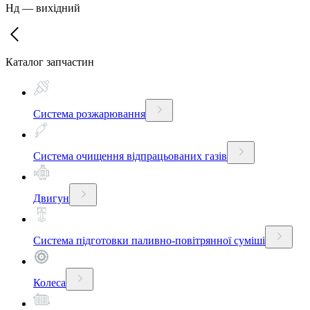
Нд
—
вихідний
Каталог запчастин
Система розжарювання
Система очищення відпрацьованих газів
Двигун
Система підготовки паливно-повітрянної суміші
Колеса