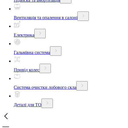
Підвіска та амортизація
Вентиляція та опалення в салоні
Електрика
Гальмівна система
Привід колес
Система очистки лобового скла
Деталі для ТО