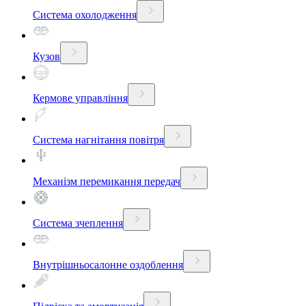
Система охолодження
Кузов
Кермове управління
Система нагнітання повітря
Механізм перемикання передач
Система зчеплення
Внутрішньосалонне оздоблення