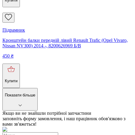
Купити
Підрамник
Кронштейн балки передній лівий Renault Trafic (Opel Vivaro,
Nissan NV300) 2014 -, 8200626969 Б/В
450
₴
Купити
Показати більше
Якщо ви не знайшли потрібної запчастини
заповніть форму замовлення, і наш працівник обов'язково з
вами зв'яжеться!