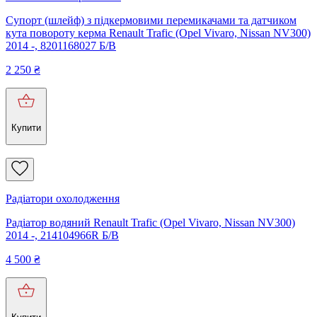
Супорт (шлейф) з підкермовими перемикачами та датчиком
кута повороту керма Renault Trafic (Opel Vivaro, Nissan NV300)
2014 -, 8201168027 Б/В
2 250
₴
Купити
Радіатори охолодження
Радіатор водяний Renault Trafic (Opel Vivaro, Nissan NV300)
2014 -, 214104966R Б/В
4 500
₴