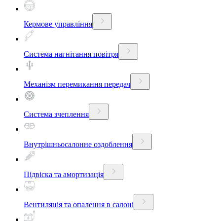
Кермове управління
Система нагнітання повітря
Механізм перемикання передач
Система зчеплення
Внутрішньосалонне оздоблення
Підвіска та амортизація
Вентиляція та опалення в салоні