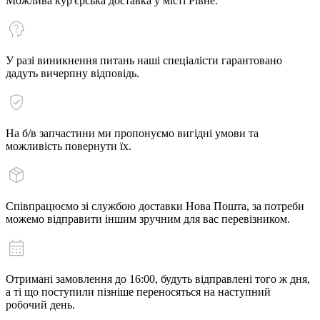
Можлива кур'єрська доставка у місті Рівне.
У разі виникнення питань наші спеціалісти гарантовано
дадуть вичерпну відповідь.
На б/в запчастини ми пропонуємо вигідні умови та
можливість повернути їх.
Співпрацюємо зі службою доставки Нова Пошта, за потреби
можемо відправити іншим зручним для вас перевізником.
Отримані замовлення до 16:00, будуть відправлені того ж дня,
а ті що поступили пізніше переносяться на наступний
робочий день.