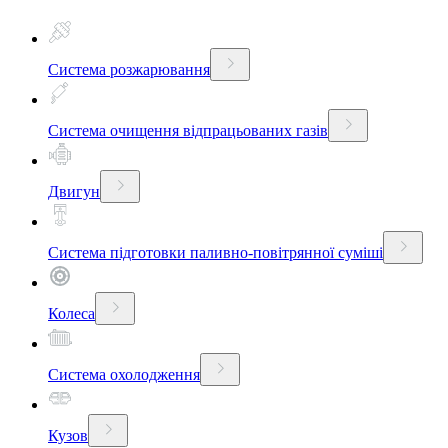
Система розжарювання
Система очищення відпрацьованих газів
Двигун
Система підготовки паливно-повітрянної суміші
Колеса
Система охолодження
Кузов