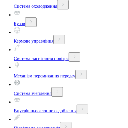
Система охолодження
Кузов
Кермове управління
Система нагнітання повітря
Механізм перемикання передач
Система зчеплення
Внутрішньосалонне оздоблення