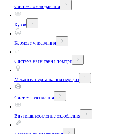
Система охолодження
Кузов
Кермове управління
Система нагнітання повітря
Механізм перемикання передач
Система зчеплення
Внутрішньосалонне оздоблення