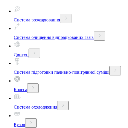
Система розжарювання
Система очищення відпрацьованих газів
Двигун
Система підготовки паливно-повітрянної суміші
Колеса
Система охолодження
Кузов