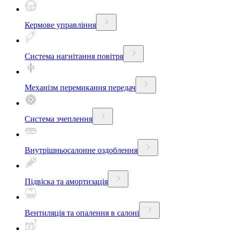
Кермове управління
Система нагнітання повітря
Механізм перемикання передач
Система зчеплення
Внутрішньосалонне оздоблення
Підвіска та амортизація
Вентиляція та опалення в салоні