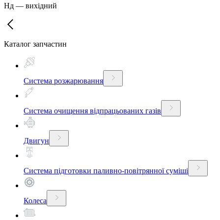
Нд
—
вихідний
Каталог запчастин
Система розжарювання
Система очищення відпрацьованих газів
Двигун
Система підготовки паливно-повітрянної суміші
Колеса