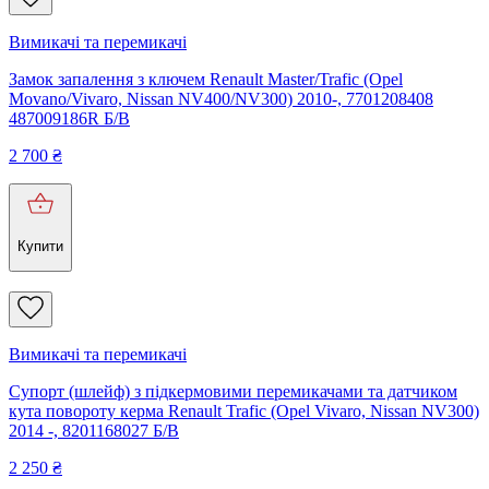
Вимикачі та перемикачі
Замок запалення з ключем Renault Master/Trafic (Opel
Movano/Vivaro, Nissan NV400/NV300) 2010-, 7701208408
487009186R Б/В
2 700
₴
Купити
Вимикачі та перемикачі
Супорт (шлейф) з підкермовими перемикачами та датчиком
кута повороту керма Renault Trafic (Opel Vivaro, Nissan NV300)
2014 -, 8201168027 Б/В
2 250
₴