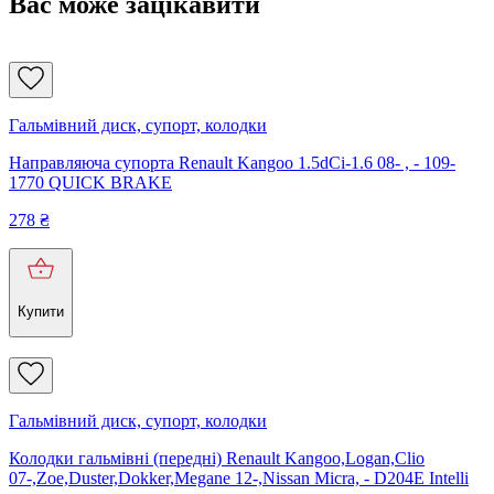
Вас може зацікавити
Гальмівний диск, супорт, колодки
Направляюча супорта Renault Kangoo 1.5dCi-1.6 08- , - 109-
1770 QUICK BRAKE
278
₴
Купити
Гальмівний диск, супорт, колодки
Колодки гальмівні (передні) Renault Kangoo,Logan,Clio
07-,Zoe,Duster,Dokker,Megane 12-,Nissan Micra, - D204E Intelli