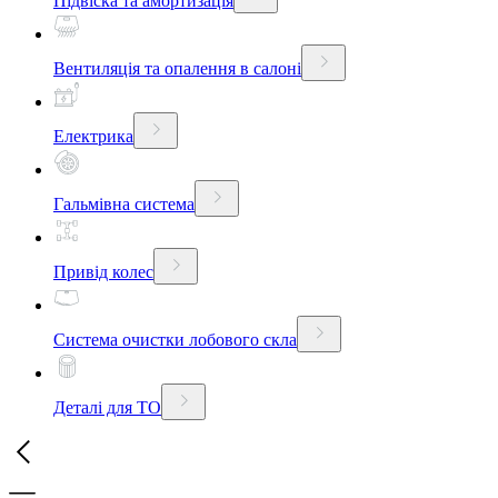
Підвіска та амортизація
Вентиляція та опалення в салоні
Електрика
Гальмівна система
Привід колес
Система очистки лобового скла
Деталі для ТО