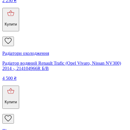
2 250
₴
Купити
Радіатори охолодження
Радіатор водяний Renault Trafic (Opel Vivaro, Nissan NV300)
2014 -, 214104966R Б/В
4 500
₴
Купити