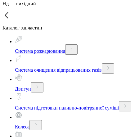
Нд
—
вихідний
Каталог запчастин
Система розжарювання
Система очищення відпрацьованих газів
Двигун
Система підготовки паливно-повітрянної суміші
Колеса