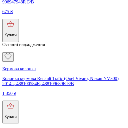
996947948R Б/В
675
₴
Купити
Останні надходження
Кермова колонка
Колонка кермова Renault Trafic (Opel Vivaro, Nissan NV300)
2014 -, 488100584R, 488109689R Б/В
1 350
₴
Купити