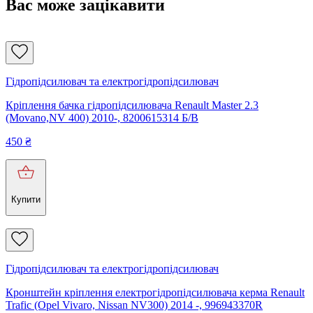
Вас може зацікавити
Гідропідсилювач та електрогідропідсилювач
Кріплення бачка гідропідсилювача Renault Master 2.3
(Movano,NV 400) 2010-, 8200615314 Б/В
450
₴
Купити
Гідропідсилювач та електрогідропідсилювач
Кронштейн кріплення електрогідропідсилювача керма Renault
Trafic (Opel Vivaro, Nissan NV300) 2014 -, 996943370R