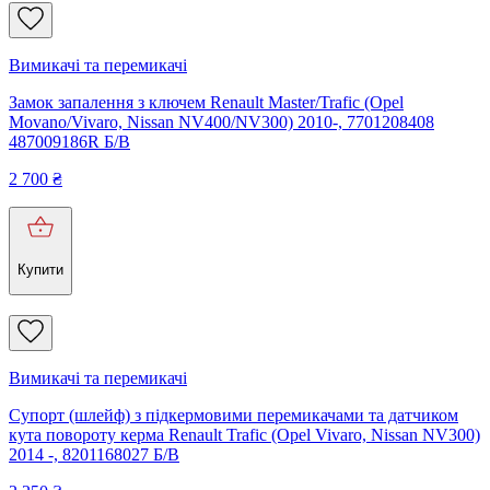
Вимикачі та перемикачі
Замок запалення з ключем Renault Master/Trafic (Opel
Movano/Vivaro, Nissan NV400/NV300) 2010-, 7701208408
487009186R Б/В
2 700
₴
Купити
Вимикачі та перемикачі
Супорт (шлейф) з підкермовими перемикачами та датчиком
кута повороту керма Renault Trafic (Opel Vivaro, Nissan NV300)
2014 -, 8201168027 Б/В