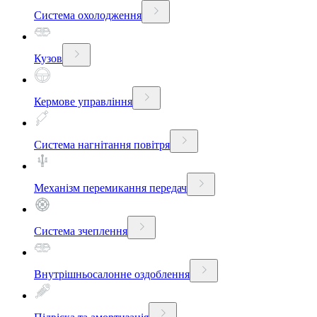
Система охолодження
Кузов
Кермове управління
Система нагнітання повітря
Механізм перемикання передач
Система зчеплення
Внутрішньосалонне оздоблення