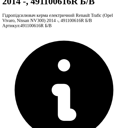
2014 -, 491100616R Б/В
Гідропідсилювач керма електричний Renault Trafic (Opel
Vivaro, Nissan NV300) 2014 -, 491100616R Б/В
Артикул
:
491100616R Б/В