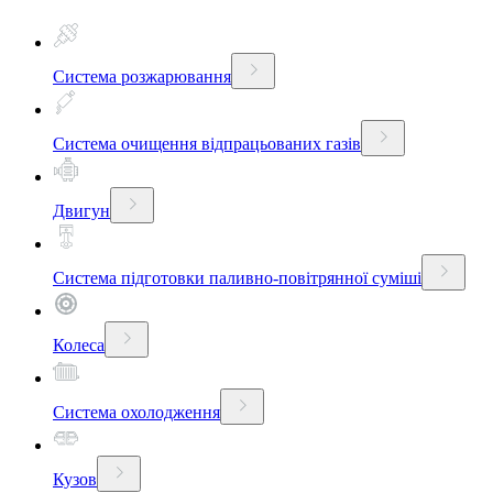
Система розжарювання
Система очищення відпрацьованих газів
Двигун
Система підготовки паливно-повітрянної суміші
Колеса
Система охолодження
Кузов