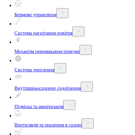
Кермове управління
Система нагнітання повітря
Механізм перемикання передач
Система зчеплення
Внутрішньосалонне оздоблення
Підвіска та амортизація
Вентиляція та опалення в салоні