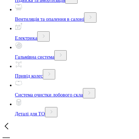
Підвіска та амортизація
Вентиляція та опалення в салоні
Електрика
Гальмівна система
Привід колес
Система очистки лобового скла
Деталі для ТО