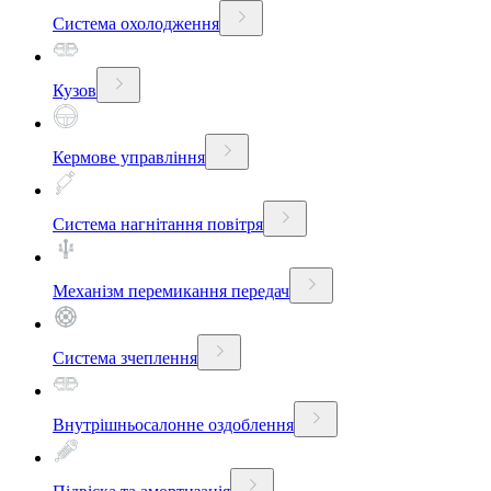
Система охолодження
Кузов
Кермове управління
Система нагнітання повітря
Механізм перемикання передач
Система зчеплення
Внутрішньосалонне оздоблення