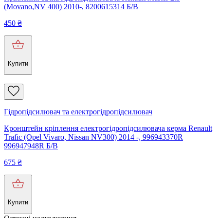
(Movano,NV 400) 2010-, 8200615314 Б/В
450
₴
Купити
Гідропідсилювач та електрогідропідсилювач
Кронштейн кріплення електрогідропідсилювача керма Renault
Trafic (Opel Vivaro, Nissan NV300) 2014 -, 996943370R
996947948R Б/В
675
₴
Купити