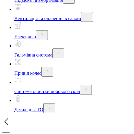
Підвіска та амортизація
Вентиляція та опалення в салоні
Електрика
Гальмівна система
Привід колес
Система очистки лобового скла
Деталі для ТО