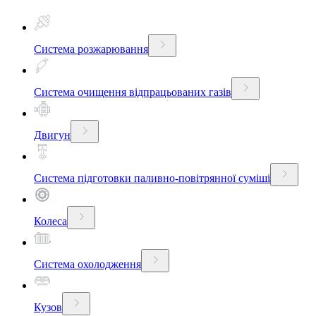
Система розжарювання
Система очищення відпрацьованих газів
Двигун
Система підготовки паливно-повітрянної суміші
Колеса
Система охолодження
Кузов