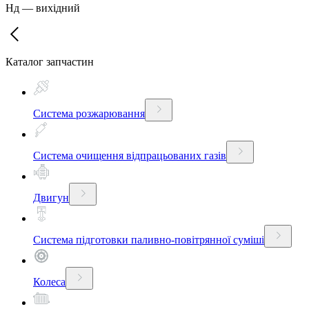
Нд
—
вихідний
Каталог запчастин
Система розжарювання
Система очищення відпрацьованих газів
Двигун
Система підготовки паливно-повітрянної суміші
Колеса