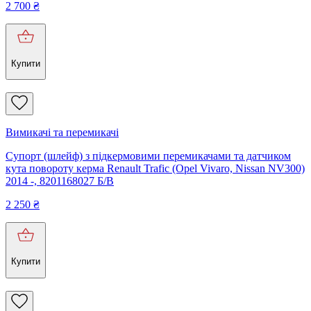
2 700
₴
Купити
Вимикачі та перемикачі
Супорт (шлейф) з підкермовими перемикачами та датчиком
кута повороту керма Renault Trafic (Opel Vivaro, Nissan NV300)
2014 -, 8201168027 Б/В
2 250
₴
Купити