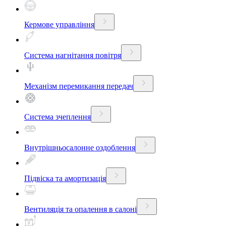
Кермове управління
Система нагнітання повітря
Механізм перемикання передач
Система зчеплення
Внутрішньосалонне оздоблення
Підвіска та амортизація
Вентиляція та опалення в салоні