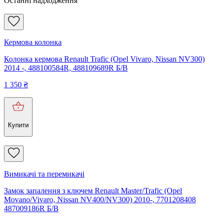
Останні надходження
Кермова колонка
Колонка кермова Renault Trafic (Opel Vivaro, Nissan NV300)
2014 -, 488100584R, 488109689R Б/В
1 350
₴
Купити
Вимикачі та перемикачі
Замок запалення з ключем Renault Master/Trafic (Opel
Movano/Vivaro, Nissan NV400/NV300) 2010-, 7701208408
487009186R Б/В