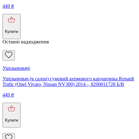
449
₴
Купити
Останні надходження
Ущільнювачі
Ущільнювач (в салон) гумовий кермового карданчика Renault
Trafic (Opel Vivaro, Nissan NV300) 2014 -, 8200011728 Б/В
449
₴
Купити