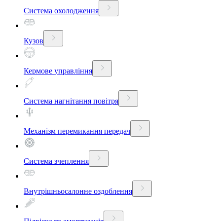
Система охолодження
Кузов
Кермове управління
Система нагнітання повітря
Механізм перемикання передач
Система зчеплення
Внутрішньосалонне оздоблення