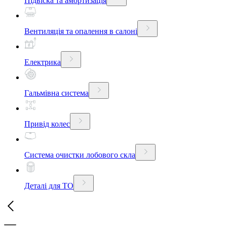
Підвіска та амортизація
Вентиляція та опалення в салоні
Електрика
Гальмівна система
Привід колес
Система очистки лобового скла
Деталі для ТО