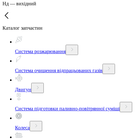
Нд
—
вихідний
Каталог запчастин
Система розжарювання
Система очищення відпрацьованих газів
Двигун
Система підготовки паливно-повітрянної суміші
Колеса