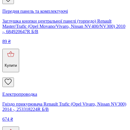
Передня панель та комплектуючі
Заглушка кнопки центральної панелі (торпедо) Renault
Master/Trafic (Opel Movano/Vivaro, Nissan NV400/NV300) 2010
-, 684920647R Б/В
89
₴
Купити
Електропроводка
Гніздо прикурювача Renault Trafic (Opel Vivaro, Nissan NV300)
2014 -, 253318224R Б/В
674
₴