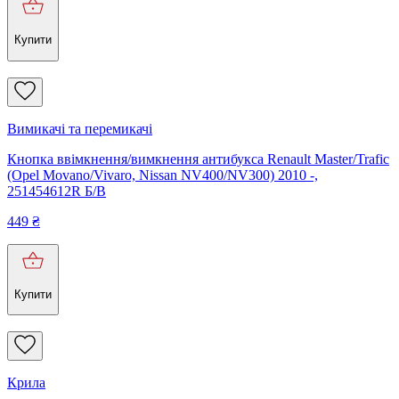
Купити
Вимикачі та перемикачі
Кнопка ввімкнення/вимкнення антибукса Renault Master/Trafic
(Opel Movano/Vivaro, Nissan NV400/NV300) 2010 -,
251454612R Б/В
449
₴
Купити
Крила