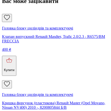
Вас може зацікавити
Головка блоку циліндрів та комплектуючі
Клапан випускний Renault Masdter, Trafic 2.0/2.3 - R6575/BM
FRECCIA
400
₴
Купити
Головка блоку циліндрів та комплектуючі
Кришка форсунок (пластикова) Renault Master (Opel Movano,
Nissan NV400) 2010 -, 8200805844 Б/В