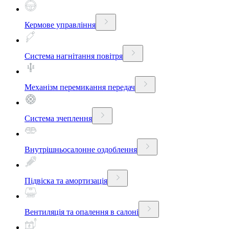
Кермове управління
Система нагнітання повітря
Механізм перемикання передач
Система зчеплення
Внутрішньосалонне оздоблення
Підвіска та амортизація
Вентиляція та опалення в салоні