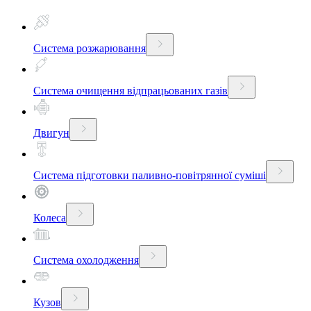
Система розжарювання
Система очищення відпрацьованих газів
Двигун
Система підготовки паливно-повітрянної суміші
Колеса
Система охолодження
Кузов