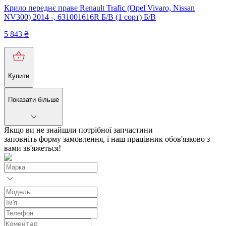
Крило переднє праве Renault Trafic (Opel Vivaro, Nissan
NV300) 2014 -, 631001616R Б/В (1 сорт) Б/В
5 843
₴
Купити
Показати більше
Якщо ви не знайшли потрібної запчастини
заповніть форму замовлення, і наш працівник обов'язково з
вами зв'яжеться!