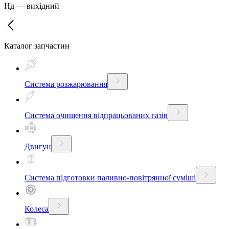
Нд
—
вихідний
Каталог запчастин
Система розжарювання
Система очищення відпрацьованих газів
Двигун
Система підготовки паливно-повітрянної суміші
Колеса