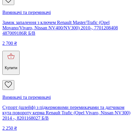
Вимикачі та перемикачі
Замок запалення з ключем Renault Master/Trafic (Opel
Movano/Vivaro, Nissan NV400/NV300) 2010-, 7701208408
487009186R Б/В
2 700
₴
Купити
Вимикачі та перемикачі
Супорт (шлейф) з підкермовими перемикачами та датчиком
кута повороту керма Renault Trafic (Opel Vivaro, Nissan NV300)
2014 -, 8201168027 Б/В
2 250
₴