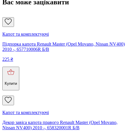
Вас може зацікавити
Капот та комплектуючі
Підпорка капота Renault Master (Opel Movano, Nissan NV400)
2010 -, 657710006R Б/В
225
₴
Купити
Капот та комплектуючі
Декор завіса капота правого Renault Master (Opel Movano,
Nissan NV400) 2010 -, 658320001R Б/В