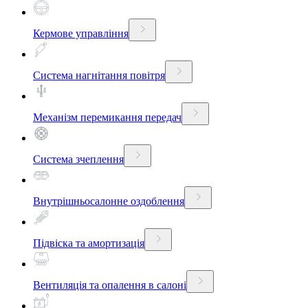
Кермове управління
Система нагнітання повітря
Механізм перемикання передач
Система зчеплення
Внутрішньосалонне оздоблення
Підвіска та амортизація
Вентиляція та опалення в салоні