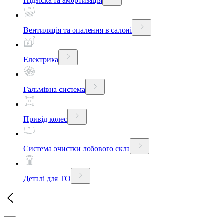
Підвіска та амортизація
Вентиляція та опалення в салоні
Електрика
Гальмівна система
Привід колес
Система очистки лобового скла
Деталі для ТО