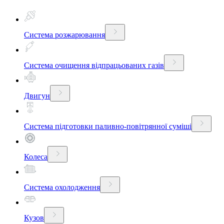
Система розжарювання
Система очищення відпрацьованих газів
Двигун
Система підготовки паливно-повітрянної суміші
Колеса
Система охолодження
Кузов