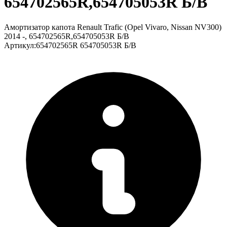
654702565R,654705053R Б/В
Амортизатор капота Renault Trafic (Opel Vivaro, Nissan NV300)
2014 -, 654702565R,654705053R Б/В
Артикул
:
654702565R 654705053R Б/В