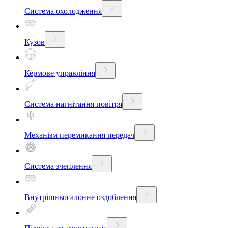
Система охолодження
Кузов
Кермове управління
Система нагнітання повітря
Механізм перемикання передач
Система зчеплення
Внутрішньосалонне оздоблення