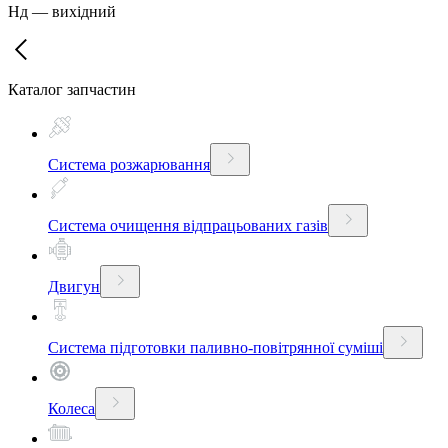
Нд
—
вихідний
Каталог запчастин
Система розжарювання
Система очищення відпрацьованих газів
Двигун
Система підготовки паливно-повітрянної суміші
Колеса