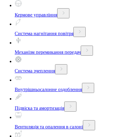
Кермове управління
Система нагнітання повітря
Механізм перемикання передач
Система зчеплення
Внутрішньосалонне оздоблення
Підвіска та амортизація
Вентиляція та опалення в салоні