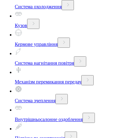
Система охолодження
Кузов
Кермове управління
Система нагнітання повітря
Механізм перемикання передач
Система зчеплення
Внутрішньосалонне оздоблення