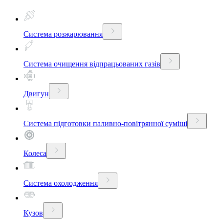
Система розжарювання
Система очищення відпрацьованих газів
Двигун
Система підготовки паливно-повітрянної суміші
Колеса
Система охолодження
Кузов