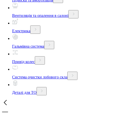
Підвіска та амортизація
Вентиляція та опалення в салоні
Електрика
Гальмівна система
Привід колес
Система очистки лобового скла
Деталі для ТО