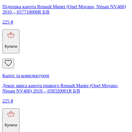
Підпорка капота Renault Master (Opel Movano, Nissan NV400)
2010 -, 657710006R Б/В
225
₴
Купити
Капот та комплектуючі
Декор завіса капота правого Renault Master (Opel Movano,
Nissan NV400) 2010 -, 658320001R Б/В
225
₴
Купити