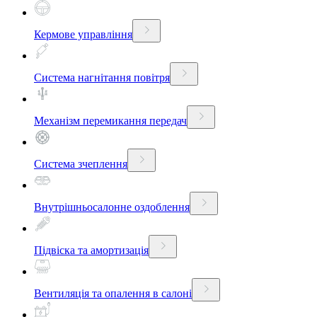
Кермове управління
Система нагнітання повітря
Механізм перемикання передач
Система зчеплення
Внутрішньосалонне оздоблення
Підвіска та амортизація
Вентиляція та опалення в салоні