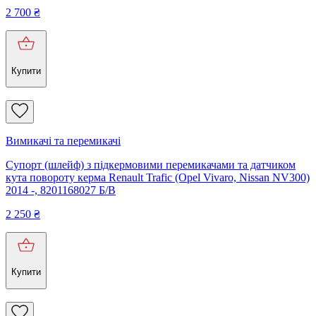
2 700
₴
Купити
Вимикачі та перемикачі
Супорт (шлейф) з підкермовими перемикачами та датчиком
кута повороту керма Renault Trafic (Opel Vivaro, Nissan NV300)
2014 -, 8201168027 Б/В
2 250
₴
Купити