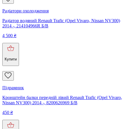
Радіатори охолодження
Радіатор водяний Renault Trafic (Opel Vivaro, Nissan NV300)
2014 -, 214104966R Б/В
4 500
₴
Купити
Підрамник
Кронштейн балки передній лівий Renault Trafic (Opel Vivaro,
Nissan NV300) 2014 -, 8200626969 Б/В
450
₴