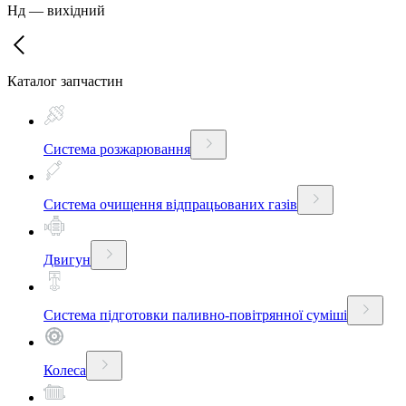
Нд
—
вихідний
Каталог запчастин
Система розжарювання
Система очищення відпрацьованих газів
Двигун
Система підготовки паливно-повітрянної суміші
Колеса