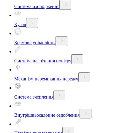
Система охолодження
Кузов
Кермове управління
Система нагнітання повітря
Механізм перемикання передач
Система зчеплення
Внутрішньосалонне оздоблення