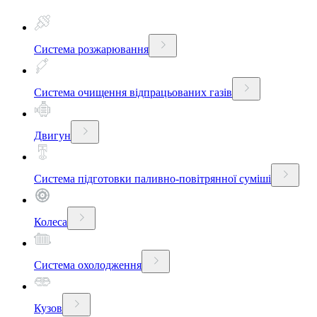
Система розжарювання
Система очищення відпрацьованих газів
Двигун
Система підготовки паливно-повітрянної суміші
Колеса
Система охолодження
Кузов