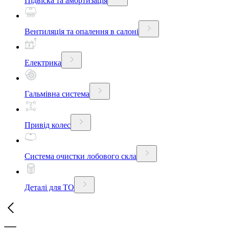
Підвіска та амортизація
Вентиляція та опалення в салоні
Електрика
Гальмівна система
Привід колес
Система очистки лобового скла
Деталі для ТО