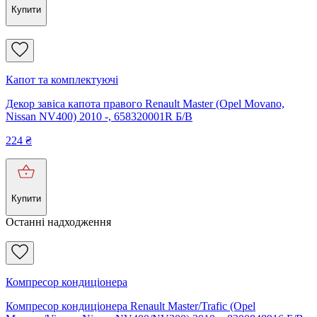
Купити
Капот та комплектуючі
Декор завіса капота правого Renault Master (Opel Movano,
Nissan NV400) 2010 -, 658320001R Б/В
224
₴
Купити
Останні надходження
Компресор кондиціонера
Компресор кондиціонера Renault Master/Trafic (Opel