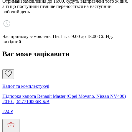
Отримані замовлення до 16:00, будуть відправлені того ж дня,
а ті що поступили пізніше переносяться на наступний
робочий день.
Час прийому замовлень: Пн-Пт: с 9:00 до 18:00 Сб-Нд:
вихідний.
Вас може зацікавити
Капот та комплектуючі
Підпорка капота Renault Master (Opel Movano, Nissan NV400)
2010 -, 657710006R Б/В
224
₴