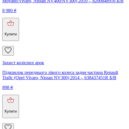
Movano/Vivaro, Nissan NV400/NV300) 2010 -, 8200848916 Б/В
8 980
₴
Купити
Захист колісних арок
Підкрилок переднього лівого колеса задня частина Renault
Trafic (Opel Vivaro, Nissan NV300) 2014 -, 638437451R Б/В
898
₴
Купити