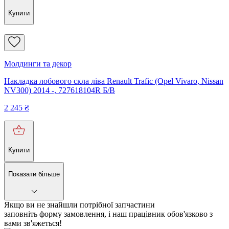
Купити
Молдинги та декор
Накладка лобового скла ліва Renault Trafic (Opel Vivaro, Nissan
NV300) 2014 -, 727618104R Б/В
2 245
₴
Купити
Показати більше
Якщо ви не знайшли потрібної запчастини
заповніть форму замовлення, і наш працівник обов'язково з
вами зв'яжеться!