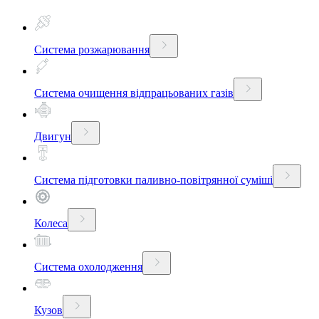
Система розжарювання
Система очищення відпрацьованих газів
Двигун
Система підготовки паливно-повітрянної суміші
Колеса
Система охолодження
Кузов