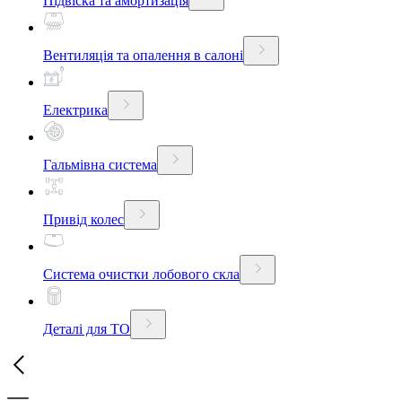
Підвіска та амортизація
Вентиляція та опалення в салоні
Електрика
Гальмівна система
Привід колес
Система очистки лобового скла
Деталі для ТО