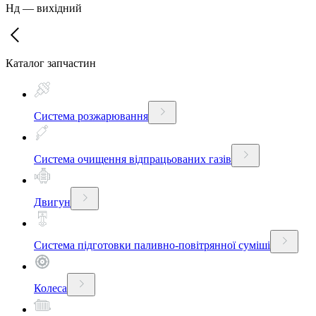
Нд
—
вихідний
Каталог запчастин
Система розжарювання
Система очищення відпрацьованих газів
Двигун
Система підготовки паливно-повітрянної суміші
Колеса