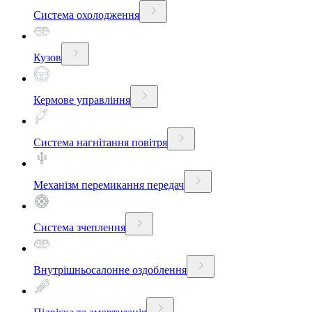
Система охолодження
Кузов
Кермове управління
Система нагнітання повітря
Механізм перемикання передач
Система зчеплення
Внутрішньосалонне оздоблення