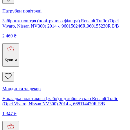
Патрубки повітряні
Забірник повітря (повітряного фільтра) Renault Trafic (Opel
Vivaro, Nissan NV300) 2014 -, 960150246R,960155230R Б/В
2 469
₴
Купити
Молдинги та декор
Накладка пластикова (жабо) під лобове скло Renault Trafic
(Opel Vivaro, Nissan NV300) 2014 -, 668114420R Б/В
1 347
₴