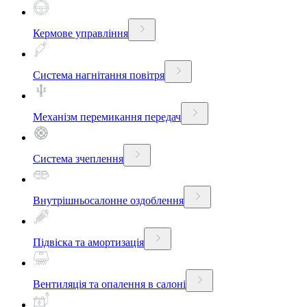
Кермове управління
Система нагнітання повітря
Механізм перемикання передач
Система зчеплення
Внутрішньосалонне оздоблення
Підвіска та амортизація
Вентиляція та опалення в салоні