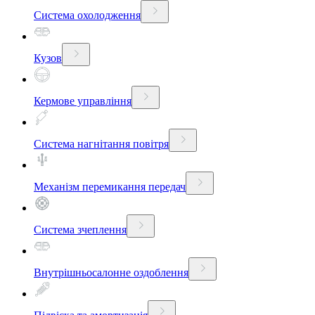
Система охолодження
Кузов
Кермове управління
Система нагнітання повітря
Механізм перемикання передач
Система зчеплення
Внутрішньосалонне оздоблення