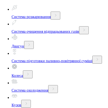
Система розжарювання
Система очищення відпрацьованих газів
Двигун
Система підготовки паливно-повітрянної суміші
Колеса
Система охолодження
Кузов