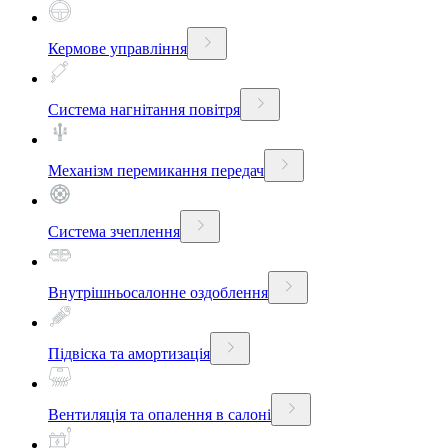
Кермове управління
Система нагнітання повітря
Механізм перемикання передач
Система зчеплення
Внутрішньосалонне оздоблення
Підвіска та амортизація
Вентиляція та опалення в салоні