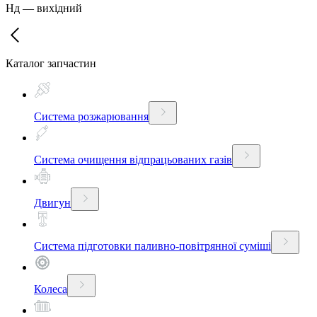
Нд
—
вихідний
Каталог запчастин
Система розжарювання
Система очищення відпрацьованих газів
Двигун
Система підготовки паливно-повітрянної суміші
Колеса