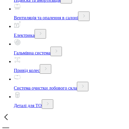
Підвіска та амортизація
Вентиляція та опалення в салоні
Електрика
Гальмівна система
Привід колес
Система очистки лобового скла
Деталі для ТО