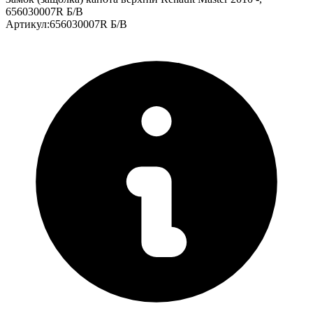
656030007R Б/В
Артикул
:
656030007R Б/В