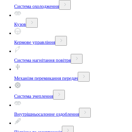
Система охолодження
Кузов
Кермове управління
Система нагнітання повітря
Механізм перемикання передач
Система зчеплення
Внутрішньосалонне оздоблення