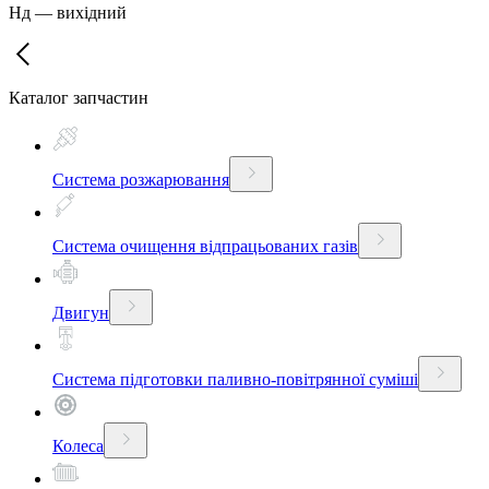
Нд
—
вихідний
Каталог запчастин
Система розжарювання
Система очищення відпрацьованих газів
Двигун
Система підготовки паливно-повітрянної суміші
Колеса