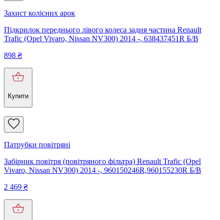
Захист колісних арок
Підкрилок переднього лівого колеса задня частина Renault
Trafic (Opel Vivaro, Nissan NV300) 2014 -, 638437451R Б/В
898
₴
Купити
Патрубки повітряні
Забірник повітря (повітряного фільтра) Renault Trafic (Opel
Vivaro, Nissan NV300) 2014 -, 960150246R,960155230R Б/В
2 469
₴