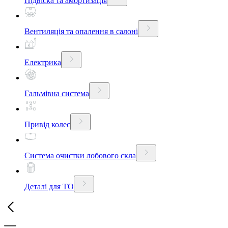
Підвіска та амортизація
Вентиляція та опалення в салоні
Електрика
Гальмівна система
Привід колес
Система очистки лобового скла
Деталі для ТО