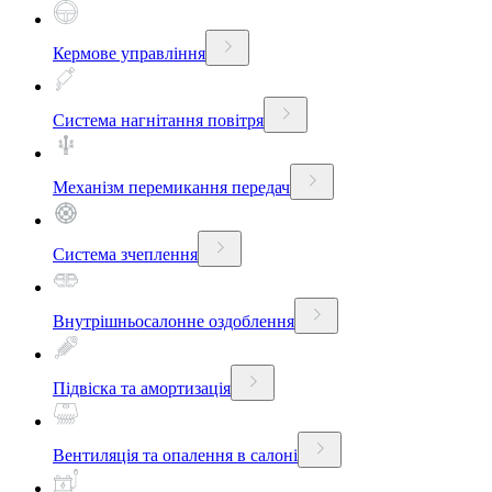
Кермове управління
Система нагнітання повітря
Механізм перемикання передач
Система зчеплення
Внутрішньосалонне оздоблення
Підвіска та амортизація
Вентиляція та опалення в салоні