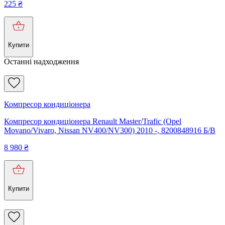
225
₴
Купити
Останні надходження
Компресор кондиціонера
Компресор кондиціонера Renault Master/Trafic (Opel
Movano/Vivaro, Nissan NV400/NV300) 2010 -, 8200848916 Б/В
8 980
₴
Купити