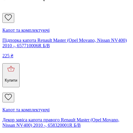
Капот та комплектуючі
Підпорка капота Renault Master (Opel Movano, Nissan NV400)
2010 -, 657710006R Б/В
225
₴
Купити
Капот та комплектуючі
Декор завіса капота правого Renault Master (Opel Movano,
Nissan NV400) 2010 -, 658320001R Б/В