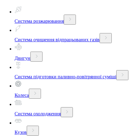
Система розжарювання
Система очищення відпрацьованих газів
Двигун
Система підготовки паливно-повітрянної суміші
Колеса
Система охолодження
Кузов