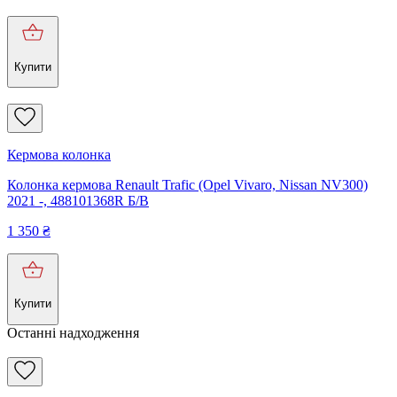
Купити
Кермова колонка
Колонка кермова Renault Trafic (Opel Vivaro, Nissan NV300)
2021 -, 488101368R Б/В
1 350
₴
Купити
Останні надходження