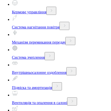
Кермове управління
Система нагнітання повітря
Механізм перемикання передач
Система зчеплення
Внутрішньосалонне оздоблення
Підвіска та амортизація
Вентиляція та опалення в салоні