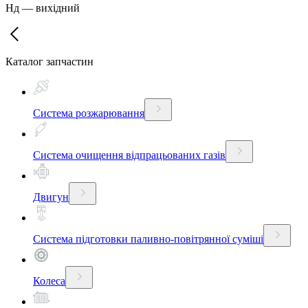
Нд
—
вихідний
Каталог запчастин
Система розжарювання
Система очищення відпрацьованих газів
Двигун
Система підготовки паливно-повітрянної суміші
Колеса