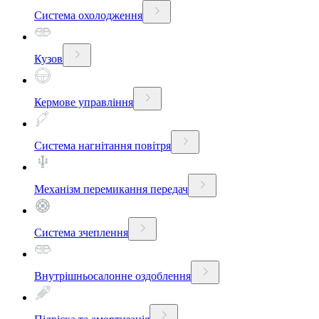
Система охолодження
Кузов
Кермове управління
Система нагнітання повітря
Механізм перемикання передач
Система зчеплення
Внутрішньосалонне оздоблення