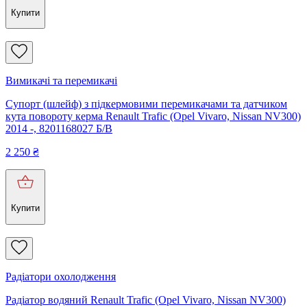
Купити
Вимикачі та перемикачі
Супорт (шлейф) з підкермовими перемикачами та датчиком
кута повороту керма Renault Trafic (Opel Vivaro, Nissan NV300)
2014 -, 8201168027 Б/В
2 250
₴
Купити
Радіатори охолодження
Радіатор водяний Renault Trafic (Opel Vivaro, Nissan NV300)