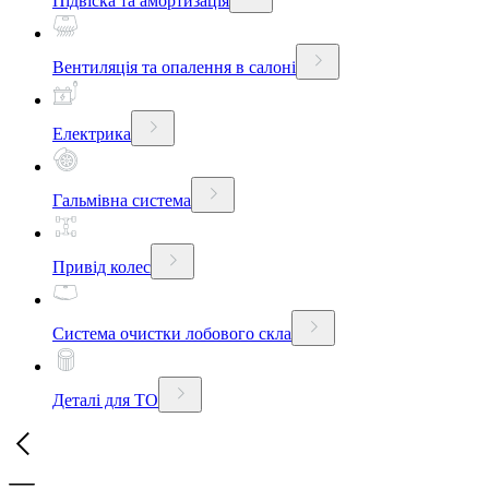
Підвіска та амортизація
Вентиляція та опалення в салоні
Електрика
Гальмівна система
Привід колес
Система очистки лобового скла
Деталі для ТО