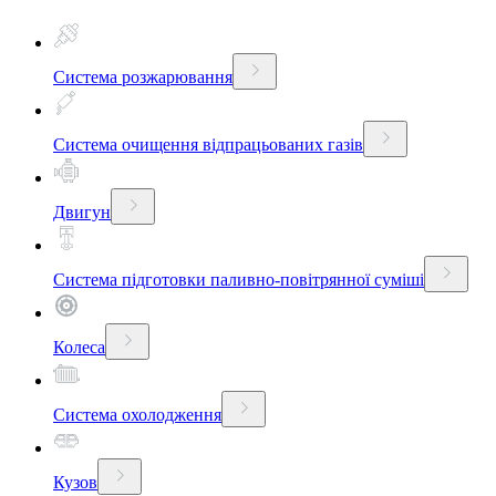
Система розжарювання
Система очищення відпрацьованих газів
Двигун
Система підготовки паливно-повітрянної суміші
Колеса
Система охолодження
Кузов