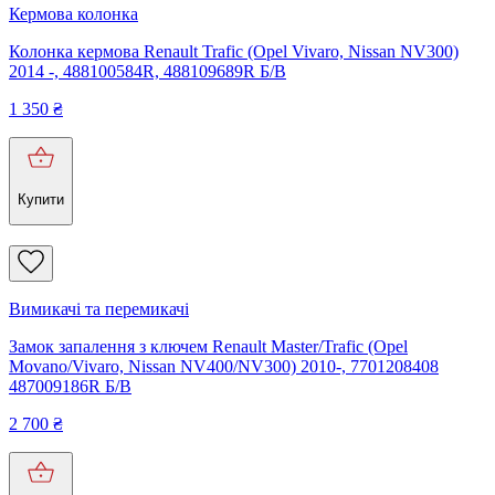
Кермова колонка
Колонка кермова Renault Trafic (Opel Vivaro, Nissan NV300)
2014 -, 488100584R, 488109689R Б/В
1 350
₴
Купити
Вимикачі та перемикачі
Замок запалення з ключем Renault Master/Trafic (Opel
Movano/Vivaro, Nissan NV400/NV300) 2010-, 7701208408
487009186R Б/В
2 700
₴