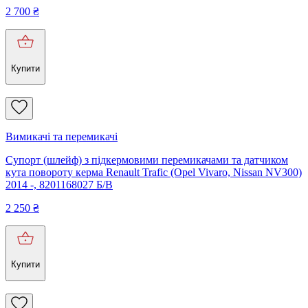
2 700
₴
Купити
Вимикачі та перемикачі
Супорт (шлейф) з підкермовими перемикачами та датчиком
кута повороту керма Renault Trafic (Opel Vivaro, Nissan NV300)
2014 -, 8201168027 Б/В
2 250
₴
Купити