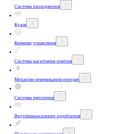
Система охолодження
Кузов
Кермове управління
Система нагнітання повітря
Механізм перемикання передач
Система зчеплення
Внутрішньосалонне оздоблення