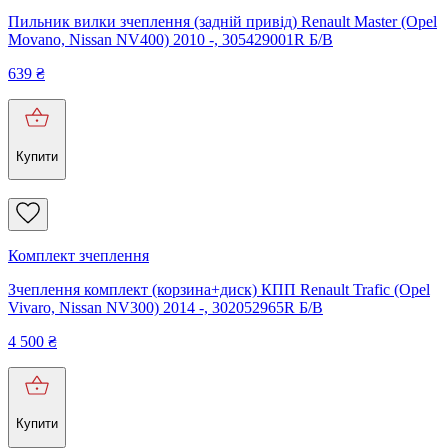
Пильник вилки зчеплення (задній привід) Renault Master (Opel
Movano, Nissan NV400) 2010 -, 305429001R Б/В
639
₴
Купити
Комплект зчеплення
Зчеплення комплект (корзина+диск) КПП Renault Trafic (Opel
Vivaro, Nissan NV300) 2014 -, 302052965R Б/В
4 500
₴
Купити