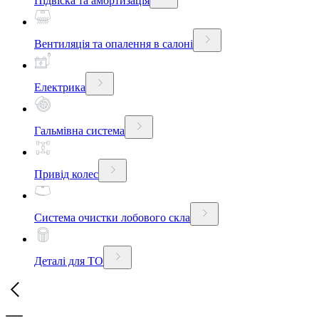
Підвіска та амортизація
Вентиляція та опалення в салоні
Електрика
Гальмівна система
Привід колес
Система очистки лобового скла
Деталі для ТО