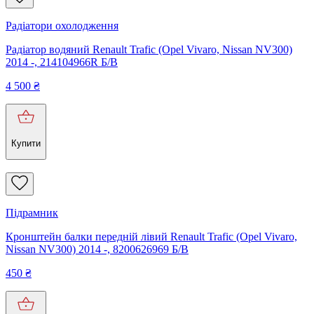
Радіатори охолодження
Радіатор водяний Renault Trafic (Opel Vivaro, Nissan NV300)
2014 -, 214104966R Б/В
4 500
₴
Купити
Підрамник
Кронштейн балки передній лівий Renault Trafic (Opel Vivaro,
Nissan NV300) 2014 -, 8200626969 Б/В
450
₴