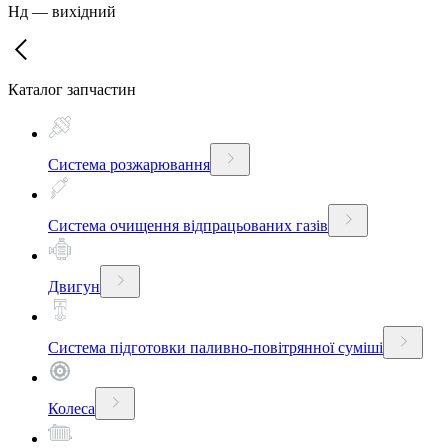
Нд
—
вихідний
Каталог запчастин
Система розжарювання
Система очищення відпрацьованих газів
Двигун
Система підготовки паливно-повітрянної суміші
Колеса