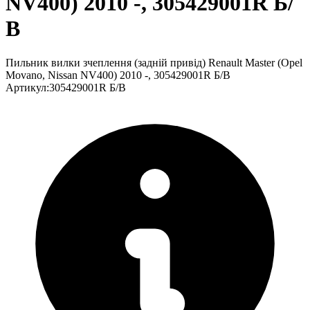
NV400) 2010 -, 305429001R Б/
В
Пильник вилки зчеплення (задній привід) Renault Master (Opel
Movano, Nissan NV400) 2010 -, 305429001R Б/В
Артикул
:
305429001R Б/В