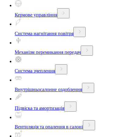
Кермове управління
Система нагнітання повітря
Механізм перемикання передач
Система зчеплення
Внутрішньосалонне оздоблення
Підвіска та амортизація
Вентиляція та опалення в салоні