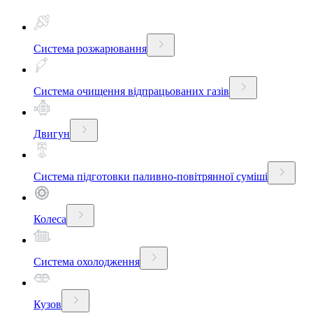
Система розжарювання
Система очищення відпрацьованих газів
Двигун
Система підготовки паливно-повітрянної суміші
Колеса
Система охолодження
Кузов