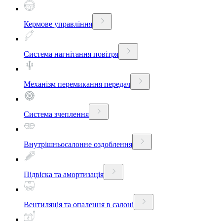
Кермове управління
Система нагнітання повітря
Механізм перемикання передач
Система зчеплення
Внутрішньосалонне оздоблення
Підвіска та амортизація
Вентиляція та опалення в салоні