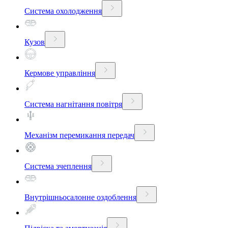
Система охолодження
Кузов
Кермове управління
Система нагнітання повітря
Механізм перемикання передач
Система зчеплення
Внутрішньосалонне оздоблення