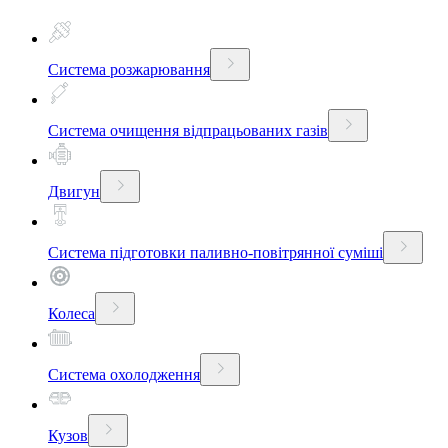
Система розжарювання
Система очищення відпрацьованих газів
Двигун
Система підготовки паливно-повітрянної суміші
Колеса
Система охолодження
Кузов