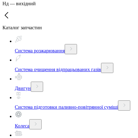
Нд
—
вихідний
Каталог запчастин
Система розжарювання
Система очищення відпрацьованих газів
Двигун
Система підготовки паливно-повітрянної суміші
Колеса