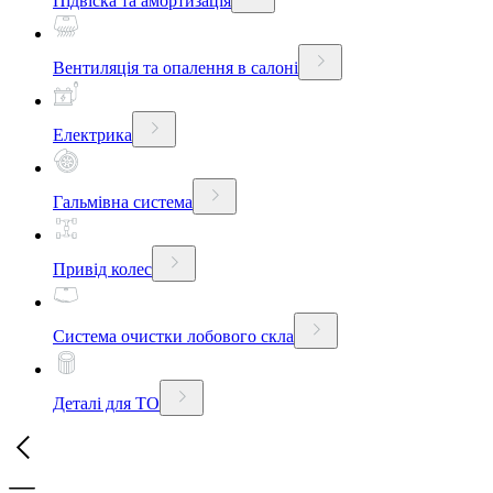
Підвіска та амортизація
Вентиляція та опалення в салоні
Електрика
Гальмівна система
Привід колес
Система очистки лобового скла
Деталі для ТО