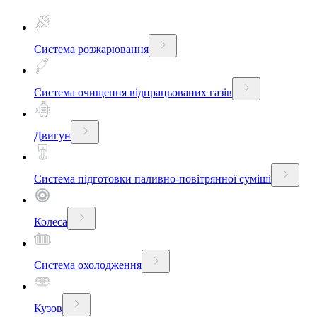
Система розжарювання
Система очищення відпрацьованих газів
Двигун
Система підготовки паливно-повітрянної суміші
Колеса
Система охолодження
Кузов