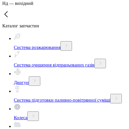
Нд
—
вихідний
Каталог запчастин
Система розжарювання
Система очищення відпрацьованих газів
Двигун
Система підготовки паливно-повітрянної суміші
Колеса