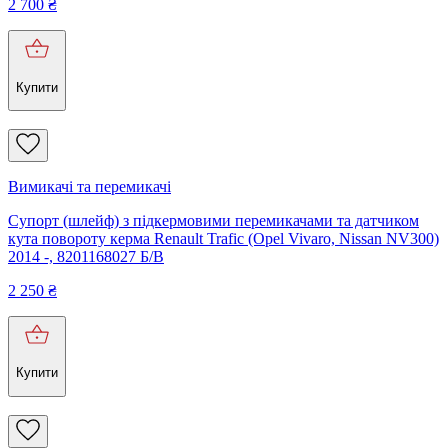
2 700
₴
Купити
Вимикачі та перемикачі
Супорт (шлейф) з підкермовими перемикачами та датчиком
кута повороту керма Renault Trafic (Opel Vivaro, Nissan NV300)
2014 -, 8201168027 Б/В
2 250
₴
Купити