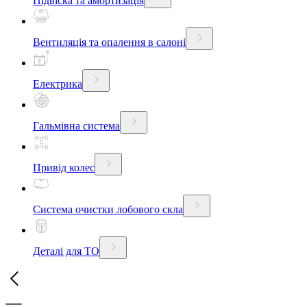
Підвіска та амортизація
Вентиляція та опалення в салоні
Електрика
Гальмівна система
Привід колес
Система очистки лобового скла
Деталі для ТО