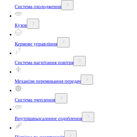
Система охолодження
Кузов
Кермове управління
Система нагнітання повітря
Механізм перемикання передач
Система зчеплення
Внутрішньосалонне оздоблення