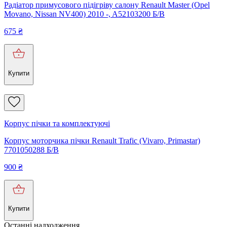
Радіатор примусового підігріву салону Renault Master (Opel
Movano, Nissan NV400) 2010 -, A52103200 Б/В
675
₴
Купити
Корпус пічки та комплектуючі
Корпус моторчика пічки Renault Trafic (Vivaro, Primastar)
7701050288 Б/В
900
₴
Купити
Останні надходження