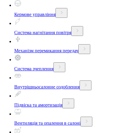
Кермове управління
Система нагнітання повітря
Механізм перемикання передач
Система зчеплення
Внутрішньосалонне оздоблення
Підвіска та амортизація
Вентиляція та опалення в салоні